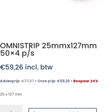
OMNISTRIP 25mmx127mm
50×4 p/s
€
59,26
incl. btw
Adviesprijs:
€
77,97
•
Onze prijs:
€
59,26
•
Bespaar 24%
25 x 127 mm
OMNISTRIP