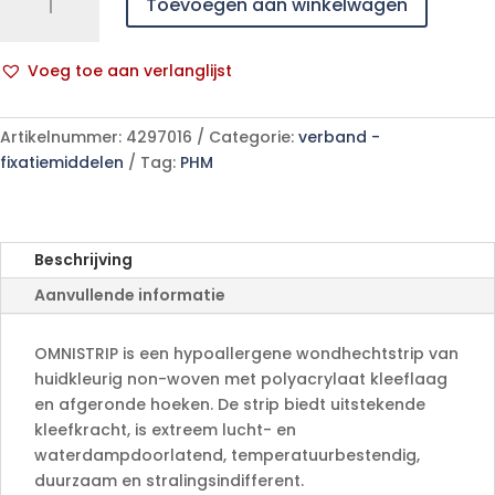
Toevoegen aan winkelwagen
25mmx127mm
50x4
p/s
Voeg toe aan verlanglijst
aantal
A
l
Artikelnummer:
4297016
Categorie:
verband -
t
fixatiemiddelen
Tag:
PHM
e
r
n
a
Beschrijving
t
Aanvullende informatie
i
v
e
OMNISTRIP is een hypoallergene wondhechtstrip van
:
huidkleurig non-woven met polyacrylaat kleeflaag
en afgeronde hoeken. De strip biedt uitstekende
kleefkracht, is extreem lucht- en
waterdampdoorlatend, temperatuurbestendig,
duurzaam en stralingsindifferent.