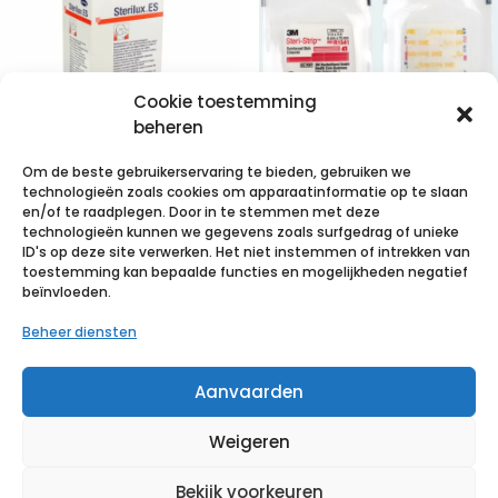
Cookie toestemming
beheren
Om de beste gebruikerservaring te bieden, gebruiken we
technologieën zoals cookies om apparaatinformatie op te slaan
STERILUX ES
3M Steri-Strip
en/of te raadplegen. Door in te stemmen met deze
technologieën kunnen we gegevens zoals surfgedrag of unieke
5x5cm 8l.st.
hechtstrips,
ID's op deze site verwerken. Het niet instemmen of intrekken van
40×5 p/s
6mm x 75mm
toestemming kan bepaalde functies en mogelijkheden negatief
beïnvloeden.
(10x 3 strips)
€
5,38
incl. btw
Beheer diensten
€
29,02
incl. btw
Voeg toe aan verlanglijst
Aanvaarden
Voeg toe aan verlanglijst
Weigeren
Bekijk voorkeuren