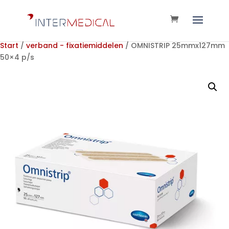
Start
/
verband - fixatiemiddelen
/ OMNISTRIP 25mmx127mm
50×4 p/s