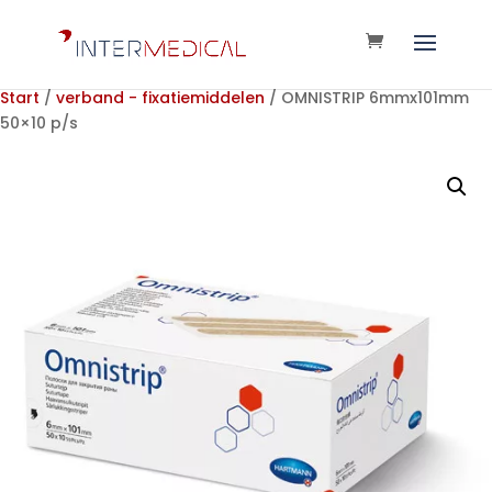
Start
/
verband - fixatiemiddelen
/ OMNISTRIP 6mmx101mm
50×10 p/s