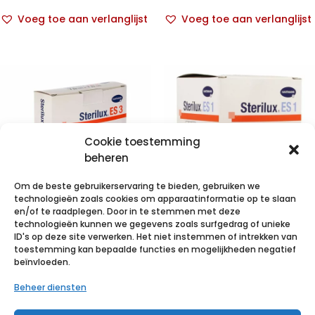
Voeg toe aan verlanglijst
Voeg toe aan verlanglijst
Cookie toestemming
beheren
Om de beste gebruikerservaring te bieden, gebruiken we
technologieën zoals cookies om apparaatinformatie op te slaan
en/of te raadplegen. Door in te stemmen met deze
technologieën kunnen we gegevens zoals surfgedrag of unieke
STERILUX ES3-
STERILUX ES1-
ID's op deze site verwerken. Het niet instemmen of intrekken van
7,5×7,5cm 8pl
5x5cm 8pl. 40x
toestemming kan bepaalde functies en mogelijkheden negatief
beïnvloeden.
20×1 p/s
1 p/s
Beheer diensten
€
1,12
incl. btw
€
1,12
incl. btw