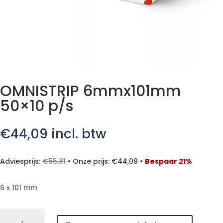
OMNISTRIP 6mmx101mm
50×10 p/s
€
44,09
incl. btw
Adviesprijs:
€
55,81
•
Onze prijs:
€
44,09
•
Bespaar 21%
6 x 101 mm
OMNISTRIP