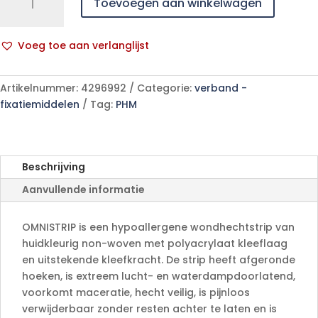
Toevoegen aan winkelwagen
6mmx101mm
50x10
p/s
Voeg toe aan verlanglijst
aantal
A
l
Artikelnummer:
4296992
Categorie:
verband -
t
fixatiemiddelen
Tag:
PHM
e
r
n
a
Beschrijving
t
Aanvullende informatie
i
v
e
OMNISTRIP is een hypoallergene wondhechtstrip van
:
huidkleurig non-woven met polyacrylaat kleeflaag
en uitstekende kleefkracht. De strip heeft afgeronde
hoeken, is extreem lucht- en waterdampdoorlatend,
voorkomt maceratie, hecht veilig, is pijnloos
verwijderbaar zonder resten achter te laten en is