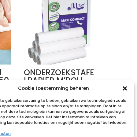
l
ONDERZOEKSTAFE
150
LPAPIER M’ROLL
MAXI COMPACT
Cookie toestemming beheren
50X35CM 300
e gebruikerservaring te bieden, gebruiken we technologieën zoals
VEL 6 ROLLEN
 apparaatinformatie op te slaan en/of te raadplegen. Door in te
et deze technologieën kunnen we gegevens zoals surfgedrag of
st
€
49,17
incl. btw
s op deze site verwerken. Het niet instemmen of intrekken van
g kan bepaalde functies en mogelijkheden negatief beïnvloeden.
Voeg toe aan verlanglijst
ensten