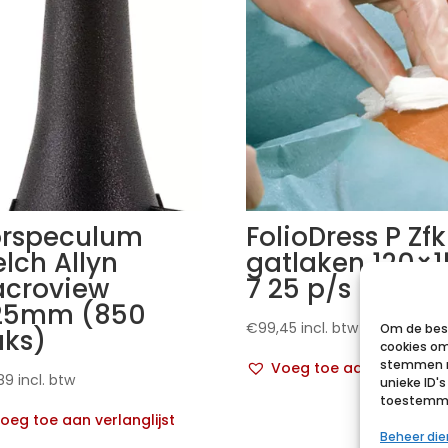
rspeculum
FolioDress P Zfk
lch Allyn
gatlaken 120×
croview
7 25 p/s
25mm (850
€
99,45
incl. btw
Om de best
uks)
cookies om
stemmen m
Voeg toe aan verlanglij
89
incl. btw
unieke ID'
toestemmin
oeg toe aan verlanglijst
Beheer di