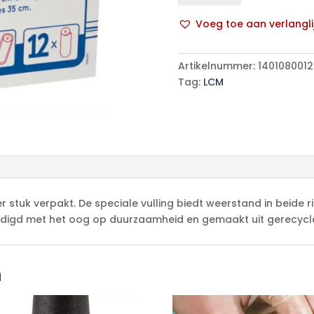
135VELLEN
Voeg toe aan verlangli
12
A
ROLLEN
l
aantal
Artikelnummer:
1401080012
t
Tag:
LCM
e
r
n
a
t
i
v
e
stuk verpakt. De speciale vulling biedt weerstand in beide ric
:
ardigd met het oog op duurzaamheid en gemaakt uit gerecycl
n