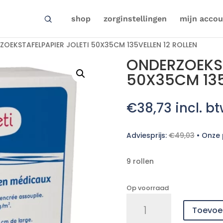
shop
zorginstellingen
mijn accou
ZOEKSTAFELPAPIER JOLETI 50X35CM 135VELLEN 12 ROLLEN
ONDERZOEKST
50X35CM 135
€
38,73
incl. b
Adviesprijs:
€
49,03
•
Onze p
9 rollen
Op voorraad
ONDERZOEKSTAFELPAPIER
Toevoe
JOLETI
50X35CM