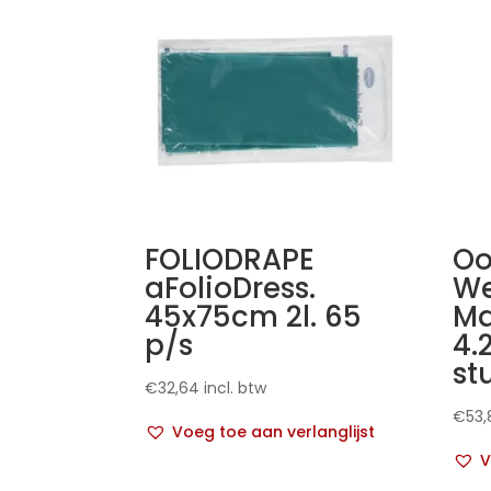
FOLIODRAPE
Oo
aFolioDress.
We
45x75cm 2l. 65
Ma
p/s
4.
st
€
32,64
incl. btw
€
53,
Voeg toe aan verlanglijst
V