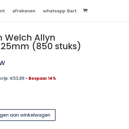
nt
afrekenen
whatsapp Bart
 Welch Allyn
.25mm (850 stuks)
tw
rijs:
€
53,89
•
Bespaar 14%
gen aan winkelwagen