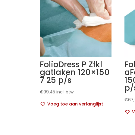
FolioDress P Zfkl
Fo
gatlaken 120×150
aF
7 25 p/s
15
p/
€
99,45
incl. btw
€
67
Voeg toe aan verlanglijst
V