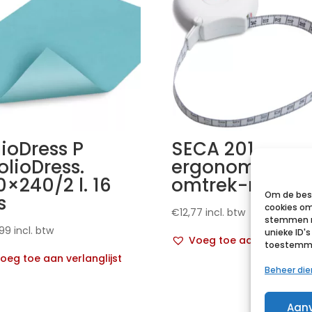
lioDress P
SECA 201
olioDress.
ergonomisch
0×240/2 l. 16
omtrek-meetli
Om de best
s
cookies om
€
12,77
incl. btw
stemmen m
,99
incl. btw
unieke ID'
Voeg toe aan verlanglij
toestemmin
oeg toe aan verlanglijst
Beheer di
Aan