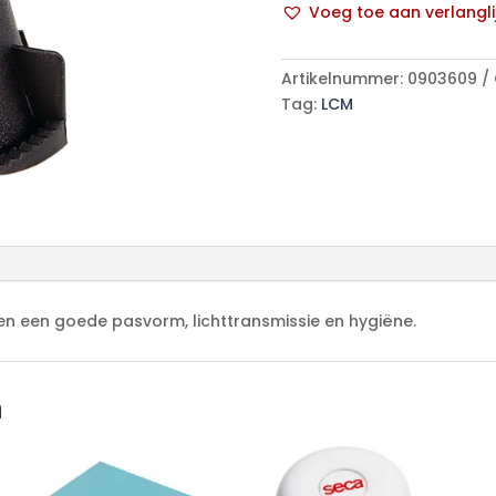
Voeg toe aan verlangli
4.25mm
A
(850
l
stuks)
Artikelnummer:
0903609
t
aantal
Tag:
LCM
e
r
n
a
t
i
v
e
:
n een goede pasvorm, lichttransmissie en hygiëne.
n