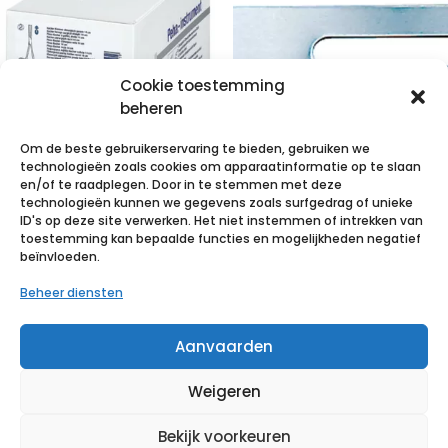
Cookie toestemming
beheren
Om de beste gebruikerservaring te bieden, gebruiken we
technologieën zoals cookies om apparaatinformatie op te slaan
Hals/Mosq.
en/of te raadplegen. Door in te stemmen met deze
technologieën kunnen we gegevens zoals surfgedrag of unieke
pincet geb.
Swann Morton
ID's op deze site verwerken. Het niet instemmen of intrekken van
12,5cm 25 p/s
stitch cutter
toestemming kan bepaalde functies en mogelijkheden negatief
beïnvloeden.
100stuks
€
75,93
incl. btw
Beheer diensten
€
22,60
incl. btw
Voeg toe aan verlanglijst
Aanvaarden
Voeg toe aan verlanglijst
Weigeren
Bekijk voorkeuren