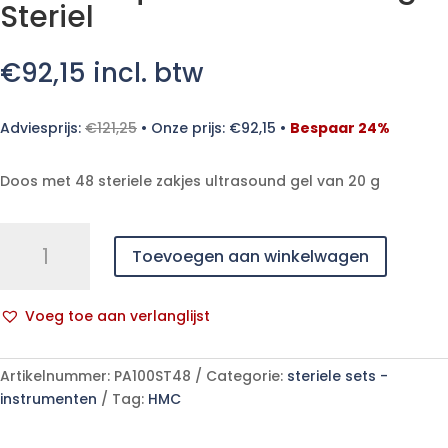
Steriel
€
92,15
incl. btw
Adviesprijs:
€
121,25
•
Onze prijs:
€
92,15
•
Bespaar 24%
Doos met 48 steriele zakjes ultrasound gel van 20 g
Parker
Toevoegen aan winkelwagen
Aquasonic
100
Echogel
Voeg toe aan verlanglijst
Steriel
A
aantal
l
Artikelnummer:
PA100ST48
Categorie:
steriele sets -
t
instrumenten
Tag:
HMC
e
r