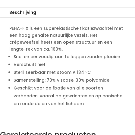
i
v
Beschrijving
e
:
PEHA-FIX is een superelastische fixatiezwachtel met
een hoog gehalte natuurlijke vezels. Het
crêpeweefsel heeft een open structuur en een
lengte-rek van ca. 160%.
Snel en eenvoudig aan te leggen zonder plooien
Verschuift niet
Steriliseerbaar met stoom A 134 °C
Samenstelling: 70% viscose, 30% polyamide
Geschikt voor de fixatie van alle soorten
verbanden, vooral op gewrichten en op conische
en ronde delen van het lichaam
Gerelateerde producten