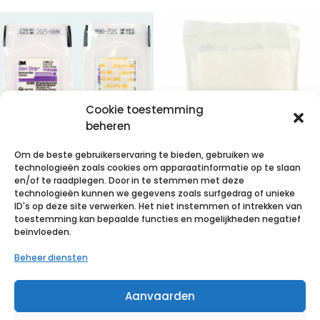
Cookie toestemming
beheren
Om de beste gebruikerservaring te bieden, gebruiken we
technologieën zoals cookies om apparaatinformatie op te slaan
3M Steri-Strip
STERILUX ES
en/of te raadplegen. Door in te stemmen met deze
technologieën kunnen we gegevens zoals surfgedrag of unieke
hechtstrips,
10x10cm 8pl.st.
ID's op deze site verwerken. Het niet instemmen of intrekken van
3mm x 75mm,
30×5 p/s
toestemming kan bepaalde functies en mogelijkheden negatief
beïnvloeden.
(10x 5 strips)
€
10,63
incl. btw
Beheer diensten
€
29,02
incl. btw
Voeg toe aan verlanglijst
Aanvaarden
Voeg toe aan verlanglijst