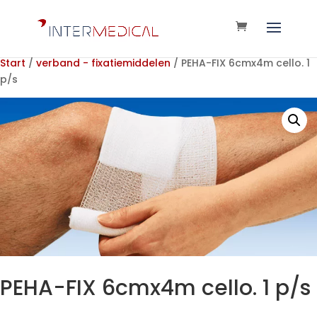
Start
/
verband - fixatiemiddelen
/ PEHA-FIX 6cmx4m cello. 1
p/s
PEHA-FIX 6cmx4m cello. 1 p/s