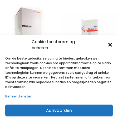
Cookie toestemming
beheren
Om de beste gebruikerservaring te bieden, gebruiken we
technologieën zoals cookies om apparaatinformatie op te slaan
MELOLIN KP
en/of te raadplegen. Door in te stemmen met deze
technologieën kunnen we gegevens zoals surfgedrag of unieke
STER 10X10CM
STERILUX ES
ID's op deze site verwerken. Het niet instemmen of intrekken van
66974941
5x5cm 12l.nst.
toestemming kan bepaalde functies en mogelijkheden negatief
beïnvloeden.
100 p/s
€
31,23
incl. btw
Beheer diensten
€
1,80
incl. btw
Voeg toe aan verlanglijst
Aanvaarden
Voeg toe aan verlanglijst