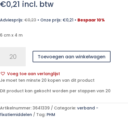
€
0,21
incl. btw
Adviesprijs:
€
0,23
•
Onze prijs:
€
0,21
•
Bespaar 10%
6 cm x 4 m
PEHA-
Toevoegen aan winkelwagen
FIX
6cmx4m
cello.
Voeg toe aan verlanglijst
1
A
Je moet ten minste 20 kopen van dit product
p/s
l
aantal
Dit product kan gekocht worden per stappen van 20
t
e
r
Artikelnummer:
3641339
Categorie:
verband -
n
fixatiemiddelen
Tag:
PHM
a
t