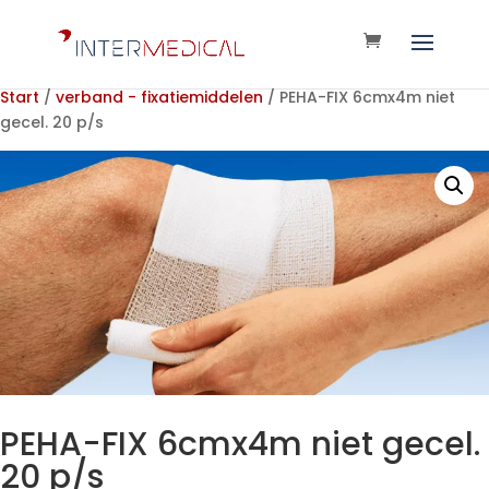
Start
/
verband - fixatiemiddelen
/ PEHA-FIX 6cmx4m niet
gecel. 20 p/s
PEHA-FIX 6cmx4m niet gecel.
20 p/s