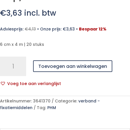
€
3,63
incl. btw
Adviesprijs:
€
4,13
•
Onze prijs:
€
3,63
•
Bespaar 12%
6 cm x 4 m | 20 stuks
PEHA-
Toevoegen aan winkelwagen
FIX
6cmx4m
niet
Voeg toe aan verlanglijst
gecel.
A
20
l
p/s
Artikelnummer:
3641370
Categorie:
verband -
t
aantal
fixatiemiddelen
Tag:
PHM
e
r
n