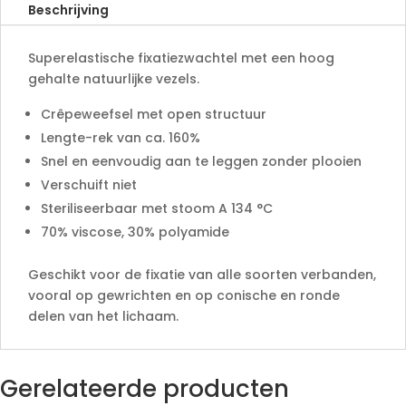
a
Beschrijving
t
i
Superelastische fixatiezwachtel met een hoog
v
gehalte natuurlijke vezels.
e
:
Crêpeweefsel met open structuur
Lengte-rek van ca. 160%
Snel en eenvoudig aan te leggen zonder plooien
Verschuift niet
Steriliseerbaar met stoom A 134 °C
70% viscose, 30% polyamide
Geschikt voor de fixatie van alle soorten verbanden,
vooral op gewrichten en op conische en ronde
delen van het lichaam.
Gerelateerde producten