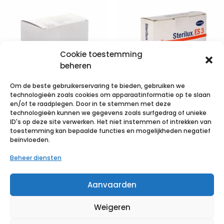
Cookie toestemming
beheren
Om de beste gebruikerservaring te bieden, gebruiken we
technologieën zoals cookies om apparaatinformatie op te slaan
en/of te raadplegen. Door in te stemmen met deze
technologieën kunnen we gegevens zoals surfgedrag of unieke
STERILUX ES
STERILUX ES3-
ID's op deze site verwerken. Het niet instemmen of intrekken van
7,5×7,5cm 8l.st.
7,5×7,5cm 8pl
toestemming kan bepaalde functies en mogelijkheden negatief
beïnvloeden.
25×2 p/s
20×1 p/s
Beheer diensten
€
2,77
incl. btw
€
1,12
incl. btw
Aanvaarden
Voeg toe aan verlanglijst
Voeg toe aan verlanglijst
Weigeren