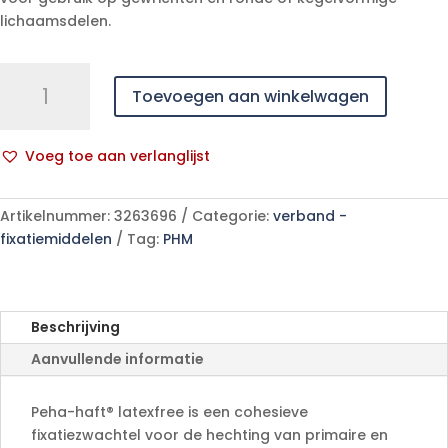
lichaamsdelen.
PEHA-
Toevoegen aan winkelwagen
HAFT
latexfree
12cmx4m
Voeg toe aan verlanglijst
1
A
p/s
l
aantal
Artikelnummer:
3263696
Categorie:
verband -
t
fixatiemiddelen
Tag:
PHM
e
r
n
a
Beschrijving
t
Aanvullende informatie
i
v
e
Peha-haft® latexfree is een cohesieve
:
fixatiezwachtel voor de hechting van primaire en