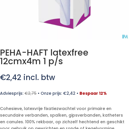
PEHA-HAFT latexfree
12cmx4m 1 p/s
€
2,42
incl. btw
Adviesprijs:
€
2,75
•
Onze prijs:
€
2,42
•
Bespaar 12%
Cohesieve, latexvrije fixatiezwachtel voor primaire en
secundaire verbanden, spalken, gipsverbanden, katheters
en canules. 100% rekbaar, op zichzelf hechtend en geschikt
voor gebruik op gewrichten en ronde of kegelvormige