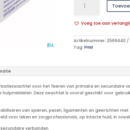
Toevoe
HAFT
latexfree
4cmx4m
Voeg toe aan verlangli
1
A
p/s
l
aantal
Artikelnummer:
2569440
t
Tag:
PHM
e
r
n
a
matie
t
i
fixatiezwachtel voor het fixeren van primaire en secundaire 
v
 hulpmiddelen. Deze zwachtel is vooral geschikt voor gebru
e
:
abiliseren van spieren, pezen, ligamenten en gewrichten met 
ld voor leken en zorgprofessionals, op intacte huid, in zowel
en secundaire verbanden