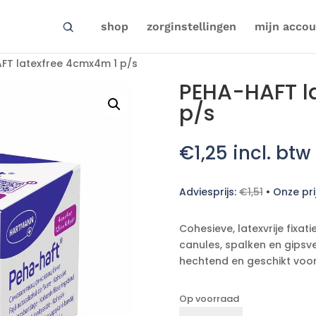
shop
zorginstellingen
mijn accou
FT latexfree 4cmx4m 1 p/s
PEHA-HAFT l
p/s
€
1,25
incl. btw
Adviesprijs:
€
1,51
•
Onze pri
Cohesieve, latexvrije fixa
canules, spalken en gipsv
hechtend en geschikt voor 
Op voorraad
PEHA-