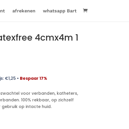
nt
afrekenen
whatsapp Bart
atexfree 4cmx4m 1
js:
€
1,25
•
Bespaar 17%
tiezwachtel voor verbanden, katheters,
erbanden. 100% rekbaar, op zichzelf
gebruik op intacte huid.