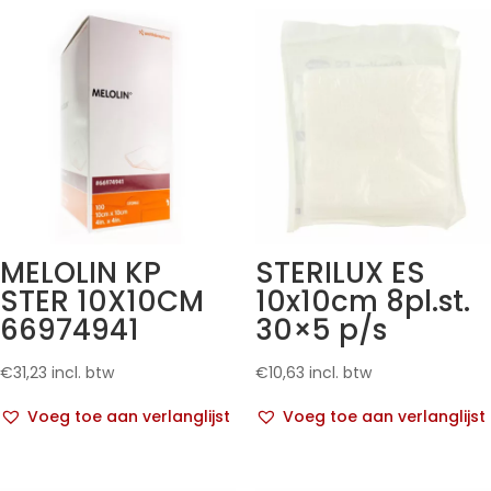
MELOLIN KP
STERILUX ES
STER 10X10CM
10x10cm 8pl.st.
66974941
30×5 p/s
€
31,23
incl. btw
€
10,63
incl. btw
Voeg toe aan verlanglijst
Voeg toe aan verlanglijst