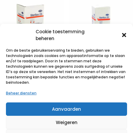
Cookie toestemming
beheren
Om de beste gebruikerservaring te bieden, gebruiken we
technologieën zoals cookies om apparaatinformatie op te slaan
en/of te raadplegen. Door in te stemmen met deze
technologieën kunnen we gegevens zoals surfgedrag of unieke
STERILUX ES
STERILUX ES
ID's op deze site verwerken. Het niet instemmen of intrekken van
5x5cm 8l.st.
5x5cm 12l.nst.
toestemming kan bepaalde functies en mogelijkheden negatief
beïnvloeden.
40×5 p/s
100 p/s
Beheer diensten
€
5,38
incl. btw
€
1,80
incl. btw
Aanvaarden
Voeg toe aan verlanglijst
Voeg toe aan verlanglijst
Weigeren