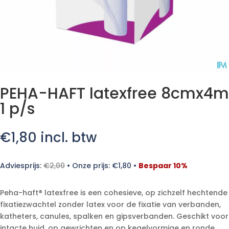
PEHA-HAFT latexfree 8cmx4m
1 p/s
€
1,80
incl. btw
Adviesprijs:
€
2,00
•
Onze prijs:
€
1,80
•
Bespaar 10%
Peha-haft® latexfree is een cohesieve, op zichzelf hechtende
fixatiezwachtel zonder latex voor de fixatie van verbanden,
katheters, canules, spalken en gipsverbanden. Geschikt voor
intacte huid, op gewrichten en op kegelvormige en ronde