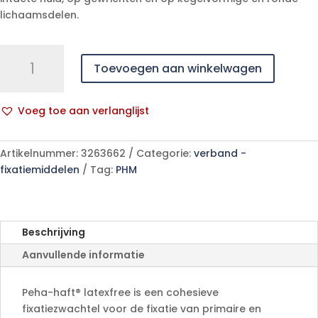
lichaamsdelen.
PEHA-
Toevoegen aan winkelwagen
HAFT
latexfree
8cmx4m
Voeg toe aan verlanglijst
1
A
p/s
l
aantal
Artikelnummer:
3263662
Categorie:
verband -
t
fixatiemiddelen
Tag:
PHM
e
r
n
a
Beschrijving
t
Aanvullende informatie
i
v
e
Peha-haft® latexfree is een cohesieve
:
fixatiezwachtel voor de fixatie van primaire en