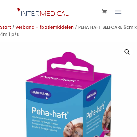
Start
/
verband - fixatiemiddelen
/ PEHA HAFT SELFCARE 6cm x
4m 1 p/s