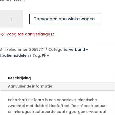
PEHA
Toevoegen aan winkelwagen
HAFT
SELFCARE
6cm
Voeg toe aan verlanglijst
x
A
4m
l
1
Artikelnummer:
3059771
Categorie:
verband -
t
p/s
fixatiemiddelen
Tag:
PHM
e
aantal
r
n
a
Beschrijving
t
Aanvullende informatie
i
v
e
Peha-haft Selfcare is een cohesieve, elastische
:
zwachtel met dubbel kleefeffect. De crêpestructuur
en microgestructureerde coating zorgen ervoor dat