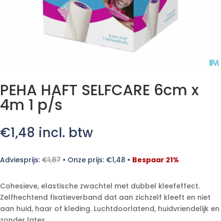
PEHA HAFT SELFCARE 6cm x
4m 1 p/s
€
1,48
incl. btw
Adviesprijs:
€
1,87
•
Onze prijs:
€
1,48
•
Bespaar 21%
Cohesieve, elastische zwachtel met dubbel kleefeffect.
Zelfhechtend fixatieverband dat aan zichzelf kleeft en niet
aan huid, haar of kleding. Luchtdoorlatend, huidvriendelijk en
zonder latex.