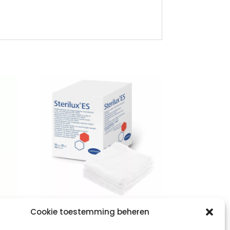
STERILUX ES
Cookie toestemming beheren
0×3
7,5×7,5cm 8l. st.