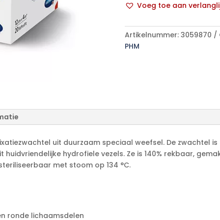
Voeg toe aan verlangli
gecel20
A
p/s
l
aantal
Artikelnummer:
3059870
t
PHM
e
r
n
a
t
i
matie
v
e
:
xatiezwachtel uit duurzaam speciaal weefsel. De zwachtel is s
 huidvriendelijke hydrofiele vezels. Ze is 140% rekbaar, gemak
 steriliseerbaar met stoom op 134 °C.
 en ronde lichaamsdelen