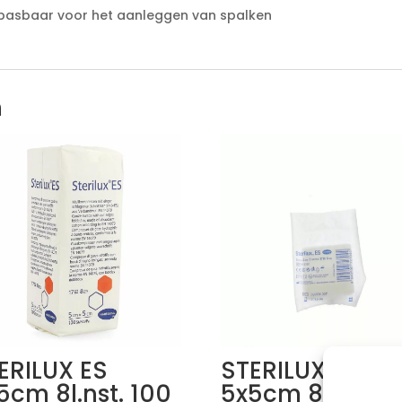
epasbaar voor het aanleggen van spalken
n
ERILUX ES
STERILUX ES
5cm 8l.nst. 100
5x5cm 8l.st. 5