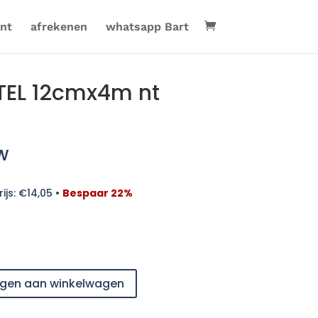
nt
afrekenen
whatsapp Bart
EL 12cmx4m nt
w
ijs:
€
14,05
•
Bespaar 22%
gen aan winkelwagen