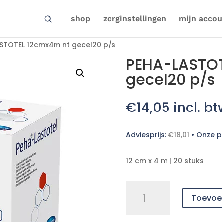
shop
zorginstellingen
mijn accou
STOTEL 12cmx4m nt gecel20 p/s
PEHA-LASTOT
gecel20 p/s
€
14,05
incl. bt
Adviesprijs:
€
18,01
•
Onze pr
12 cm x 4 m | 20 stuks
PEHA-
Toevoe
LASTOTEL
12cmx4m
nt