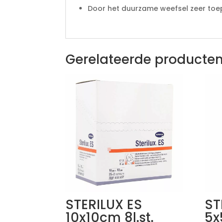
Door het duurzame weefsel zeer to
Gerelateerde producte
STERILUX ES
ST
10x10cm 8l.st.
5x