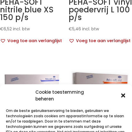
PEHA-SOFT
PEHA-SOFT vinyl
nitrile blue XS
poedervrij L 100
150 p/s
p/s
€
6,52
incl. btw
€
5,46
incl. btw
Voeg toe aan verlanglijst
Voeg toe aan verlanglijst
Cookie toestemming
beheren
Om de beste gebruikerservaring te bieden, gebruiken we
technologieën zoals cookies om apparaatinformatie op te slaan
en/of te raadplegen. Door in te stemmen met deze
technologieën kunnen we gegevens zoals surfgedrag of unieke
PEHA-SOFT
PEHA-SOFT vinyl
ID's op deze site verwerken. Het niet instemmen of intrekken van