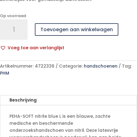
Op voorraad
PEHA-
Toevoegen aan winkelwagen
SOFT
nitrile
blue
Voeg toe aan verlanglijst
L
A
150
l
p/s
Artikelnummer:
4722336
Categorie:
handschoenen
Tag:
t
aantal
PHM
e
r
n
a
Beschrijving
t
i
PEHA-SOFT nitrile blue L is een blauwe, zachte
v
medische en beschermende
e
onderzoekshandschoen van nitril. Deze latexvrije
: