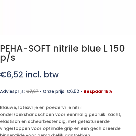
PEHA-SOFT nitrile blue L 150
p/s
€
6,52
incl. btw
Adviesprijs:
€
7,67
•
Onze prijs:
€
6,52
•
Bespaar 15%
Blauwe, latexvrije en poedervrije nitril
onderzoekshandschoen voor eenmalig gebruik. Zacht,
elastisch en scheurbestendig, met getextureerde
vingertoppen voor optimale grip en een gechloreerde
binnenzijde voor gemakkelijk aantrekken.