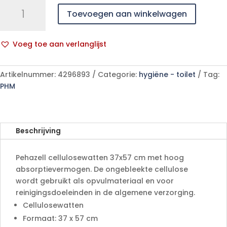
Pehazell
Toevoegen aan winkelwagen
37x57cm
ongebleekt
3x5kg
Voeg toe aan verlanglijst
aantal
A
l
Artikelnummer:
4296893
Categorie:
hygiëne - toilet
Tag:
t
PHM
e
r
n
a
Beschrijving
t
i
Pehazell cellulosewatten 37x57 cm met hoog
v
absorptievermogen. De ongebleekte cellulose
e
wordt gebruikt als opvulmateriaal en voor
:
reinigingsdoeleinden in de algemene verzorging.
Cellulosewatten
Formaat: 37 x 57 cm