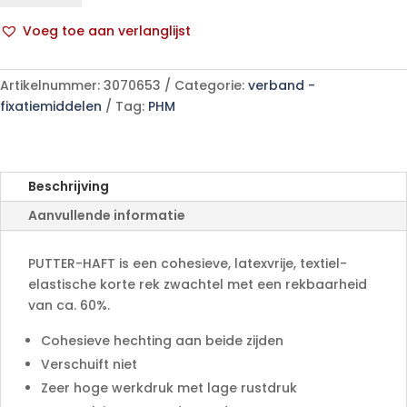
x
Voeg toe aan verlanglijst
5m
A
1
l
p/s
Artikelnummer:
3070653
Categorie:
verband -
t
aantal
fixatiemiddelen
Tag:
PHM
e
r
n
a
Beschrijving
t
Aanvullende informatie
i
v
e
PUTTER-HAFT is een cohesieve, latexvrije, textiel-
:
elastische korte rek zwachtel met een rekbaarheid
van ca. 60%.
Cohesieve hechting aan beide zijden
Verschuift niet
Zeer hoge werkdruk met lage rustdruk