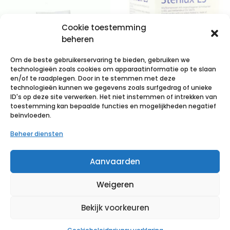
Cookie toestemming
beheren
Om de beste gebruikerservaring te bieden, gebruiken we
technologieën zoals cookies om apparaatinformatie op te slaan
en/of te raadplegen. Door in te stemmen met deze
technologieën kunnen we gegevens zoals surfgedrag of unieke
STERILUX ES
STERILUX ES
ID's op deze site verwerken. Het niet instemmen of intrekken van
5x5cm 8l.st.
10x10cm 8l.nst.
toestemming kan bepaalde functies en mogelijkheden negatief
beïnvloeden.
50×3 p/s
100 p/s
Beheer diensten
€
4,28
incl. btw
€
3,38
incl. btw
Aanvaarden
Voeg toe aan verlanglijst
Voeg toe aan verlanglijst
Weigeren
Bekijk voorkeuren