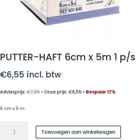
PUTTER-HAFT 6cm x 5m 1 p/s
€
6,55
incl. btw
Adviesprijs:
€
7,89
•
Onze prijs:
€
6,55
•
Bespaar 17%
6 cm x 5 m
PUTTER-
Toevoegen aan winkelwagen
HAFT
6cm