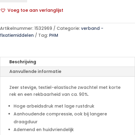
p/s
Voeg toe aan verlanglijst
aantal
A
l
Artikelnummer:
1532969
Categorie:
verband -
t
fixatiemiddelen
Tag:
PHM
e
r
n
a
Beschrijving
t
Aanvullende informatie
i
v
e
Zeer stevige, textiel-elastische zwachtel met korte
:
rek en een rekbaarheid van ca. 90%.
Hoge arbeidsdruk met lage rustdruk
Aanhoudende compressie, ook bij langere
draagduur
Ademend en huidvriendelijk