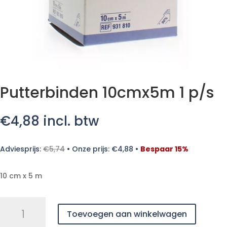
Putterbinden 10cmx5m 1 p/s
€
4,88
incl. btw
Adviesprijs:
€
5,74
•
Onze prijs:
€
4,88
•
Bespaar 15%
10 cm x 5 m
Putterbinden
Toevoegen aan winkelwagen
10cmx5m
1