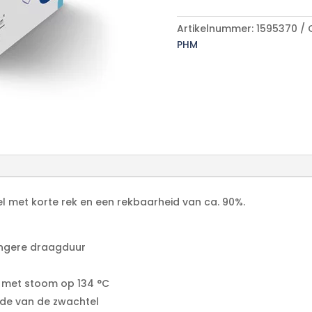
A
l
Artikelnummer:
1595370
t
PHM
e
r
n
a
t
i
v
e
:
tel met korte rek en een rekbaarheid van ca. 90%.
angere draagduur
r met stoom op 134 °C
nde van de zwachtel