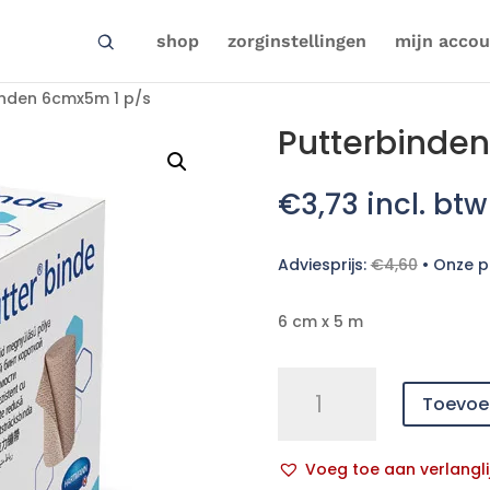
shop
zorginstellingen
mijn accou
inden 6cmx5m 1 p/s
Putterbinde
€
3,73
incl. btw
Adviesprijs:
€
4,60
•
Onze pr
6 cm x 5 m
Putterbinden
Toevoe
6cmx5m
1
p/s
Voeg toe aan verlangli
aantal