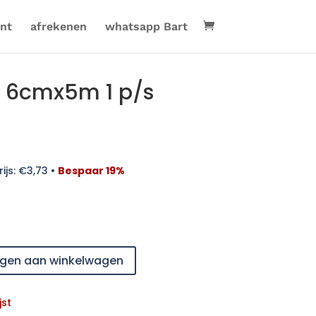
nt
afrekenen
whatsapp Bart
n 6cmx5m 1 p/s
ijs:
€
3,73
•
Bespaar 19%
gen aan winkelwagen
jst