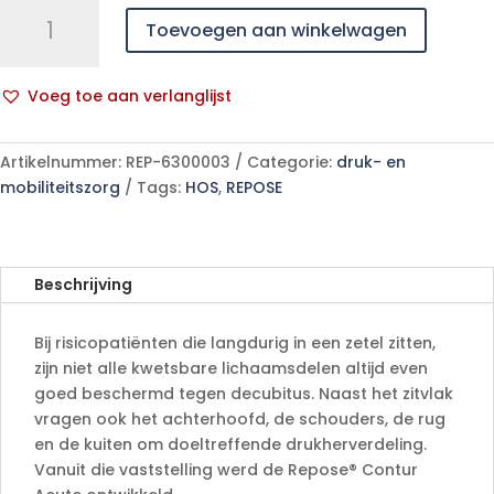
Repose®
Toevoegen aan winkelwagen
-
Binnenmatras
+
Voeg toe aan verlanglijst
pomp
A
voor
l
Repose®
Artikelnummer:
REP-6300003
Categorie:
druk- en
t
Contur
mobiliteitszorg
Tags:
HOS
,
REPOSE
e
aantal
r
n
a
Beschrijving
t
i
Bij risicopatiënten die langdurig in een zetel zitten,
v
zijn niet alle kwetsbare lichaamsdelen altijd even
e
goed beschermd tegen decubitus. Naast het zitvlak
:
vragen ook het achterhoofd, de schouders, de rug
en de kuiten om doeltreffende drukherverdeling.
Vanuit die vaststelling werd de Repose® Contur