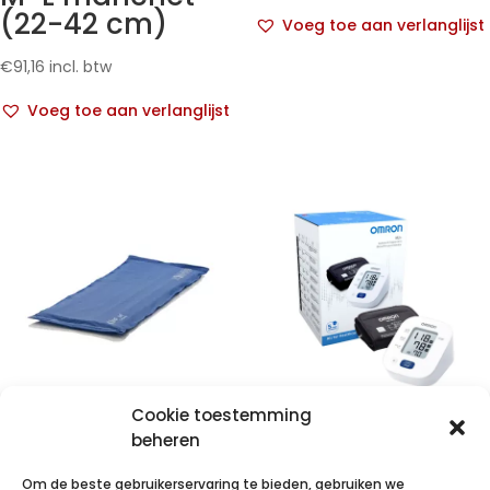
(22-42 cm)
Voeg toe aan verlanglijst
€
91,16
incl. btw
Voeg toe aan verlanglijst
Cookie toestemming
Inside® – Hoes
OMRON M2+
beheren
voor
(HEM-7188-LE)
Om de beste gebruikerservaring te bieden, gebruiken we