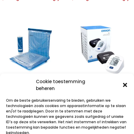
Cookie toestemming
Repose® –
OMRON M2+
beheren
Care-Sit 45 cm
(HEM-7188-LE)
Om de beste gebruikerservaring te bieden, gebruiken we
– zonder hoes
Automatische
technologieën zoals cookies om apparaatinformatie op te slaan
Opblaasbaar
bovenarmbloed
en/of te raadplegen. Door in te stemmen met deze
technologieën kunnen we gegevens zoals surfgedrag of unieke
binnendeel +
drukmeter met
ID's op deze site verwerken. Het niet instemmen of intrekken van
pomp
M-L manchet
toestemming kan bepaalde functies en mogelijkheden negatief
beïnvloeden.