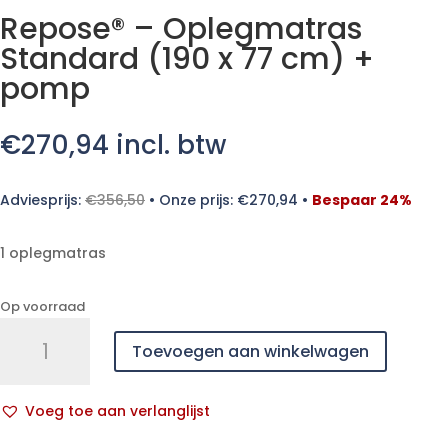
Repose® – Oplegmatras
Standard (190 x 77 cm) +
pomp
€
270,94
incl. btw
Adviesprijs:
€
356,50
•
Onze prijs:
€
270,94
•
Bespaar 24%
1 oplegmatras
Op voorraad
Repose®
Toevoegen aan winkelwagen
-
Oplegmatras
Standard
Voeg toe aan verlanglijst
(190
A
x