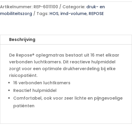
l
77
Artikelnummer:
REP-6011100
Categorie:
druk- en
t
cm)
mobiliteitszorg
Tags:
HOS
,
imd-volume
,
REPOSE
e
+
r
pomp
n
aantal
a
Beschrijving
t
i
De Repose® oplegmatras bestaat uit 16 met elkaar
v
verbonden luchtkamers. Dit reactieve hulpmiddel
e
zorgt voor een optimale drukherverdeling bij elke
:
risicopatiënt.
16 verbonden luchtkamers
Reactief hulpmiddel
Comfortabel, ook voor zeer lichte en pijngevoelige
patiënten