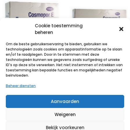
Cookie toestemming
beheren
Om de beste gebruikerservaring te bieden, gebruiken we
technologieën zoals cookies om apparaatinformatie op te slaan
en/of te raadplegen. Door in te stemmen met deze
technologieën kunnen we gegevens zoals surfgedrag of unieke
COSMOPOR E
COSMOPOR E
ID's op deze site verwerken. Het niet instemmen of intrekken van
latexfree
latexfree
toestemming kan bepaalde functies en mogelijkheden negatief
beïnvloeden.
10x8cm 25 p/s
15x6cm 25 p/s
Beheer diensten
€
8,25
incl. btw
€
10,95
incl. btw
Aanvaarden
Voeg toe aan verlanglijst
Voeg toe aan verlanglijst
Weigeren
Bekijk voorkeuren