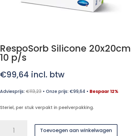
RespoSorb Silicone 20x20cm
10 p/s
€
99,64
incl. btw
Adviesprijs:
€
113,23
•
Onze prijs:
€
99,64
•
Bespaar 12%
Steriel, per stuk verpakt in peelverpakking.
RespoSorb
Toevoegen aan winkelwagen
Silicone