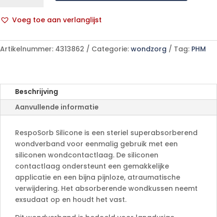
20x20cm
10
Voeg toe aan verlanglijst
p/s
A
aantal
l
Artikelnummer:
4313862
Categorie:
wondzorg
Tag:
PHM
t
e
r
n
Beschrijving
a
Aanvullende informatie
t
i
v
RespoSorb Silicone is een steriel superabsorberend
e
wondverband voor eenmalig gebruik met een
:
siliconen wondcontactlaag. De siliconen
contactlaag ondersteunt een gemakkelijke
applicatie en een bijna pijnloze, atraumatische
verwijdering. Het absorberende wondkussen neemt
exsudaat op en houdt het vast.