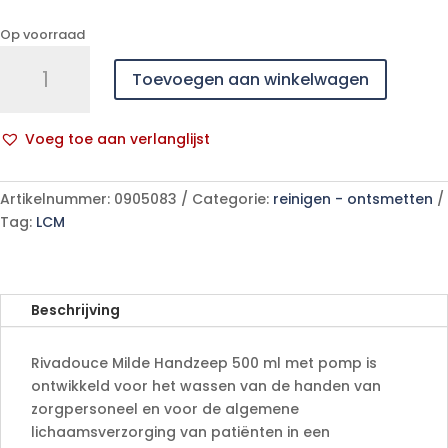
Op voorraad
Rivadouce
Toevoegen aan winkelwagen
Milde
Handzeep
500ml
Voeg toe aan verlanglijst
+
A
pomp
l
aantal
Artikelnummer:
0905083
Categorie:
reinigen - ontsmetten
t
Tag:
LCM
e
r
n
a
Beschrijving
t
i
Rivadouce Milde Handzeep 500 ml met pomp is
v
ontwikkeld voor het wassen van de handen van
e
zorgpersoneel en voor de algemene
:
lichaamsverzorging van patiënten in een