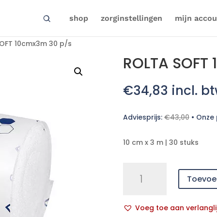
shop
zorginstellingen
mijn accou
OFT 10cmx3m 30 p/s
ROLTA SOFT 
€
34,83
incl. b
Adviesprijs:
€
43,00
•
Onze p
10 cm x 3 m | 30 stuks
ROLTA
Toevoe
SOFT
10cmx3m
30
Voeg toe aan verlangli
p/s