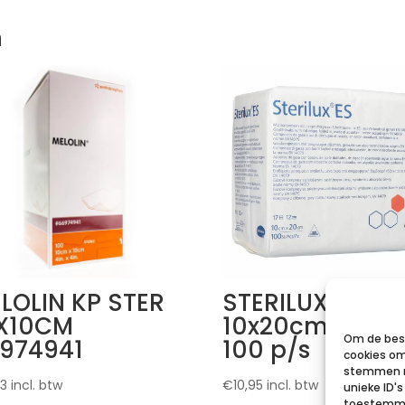
n
LOLIN KP STER
STERILUX ES
X10CM
10x20cm 12l.nst
Om de best
974941
100 p/s
cookies om
stemmen m
23
incl. btw
€
10,95
incl. btw
unieke ID'
toestemmin