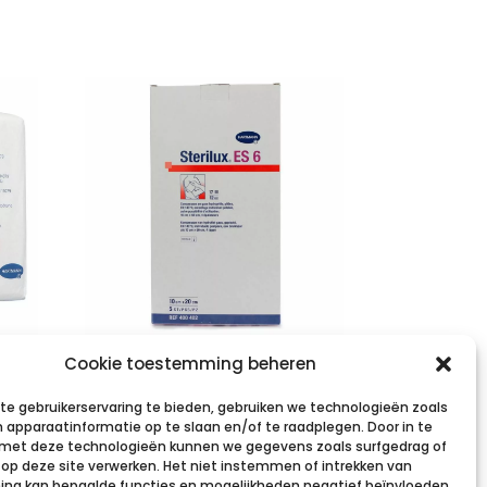
STERILUX ES6-
Cookie toestemming beheren
.
10x20cm 12pl.st.
e gebruikerservaring te bieden, gebruiken we technologieën zoals
5×1 p/s
 apparaatinformatie op te slaan en/of te raadplegen. Door in te
et deze technologieën kunnen we gegevens zoals surfgedrag of
€
1,12
incl. btw
s op deze site verwerken. Het niet instemmen of intrekken van
g kan bepaalde functies en mogelijkheden negatief beïnvloeden.