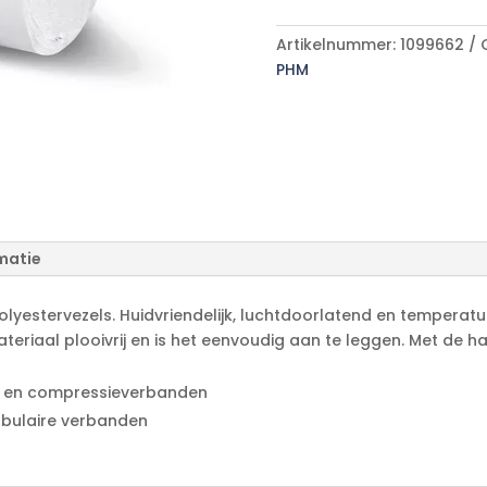
A
aantal
l
Artikelnummer:
1099662
t
PHM
e
r
n
a
t
i
v
e
matie
:
lyestervezels. Huidvriendelijk, luchtdoorlatend en temperatuu
ateriaal plooivrij en is het eenvoudig aan te leggen. Met de 
n- en compressieverbanden
ubulaire verbanden