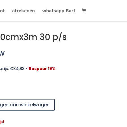
nt
afrekenen
whatsapp Bart
10cmx3m 30 p/s
tw
rijs:
€
34,83
•
Bespaar 19%
gen aan winkelwagen
jst