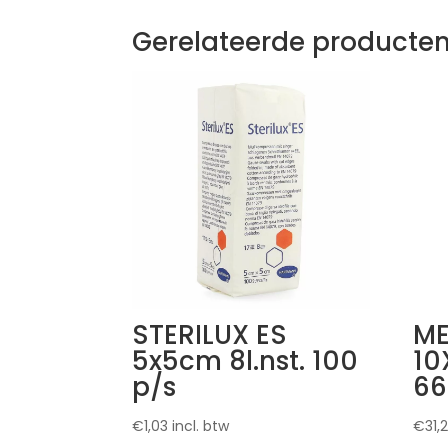
Gerelateerde producte
STERILUX ES
ME
5x5cm 8l.nst. 100
10
p/s
66
€
1,03
incl. btw
€
31,