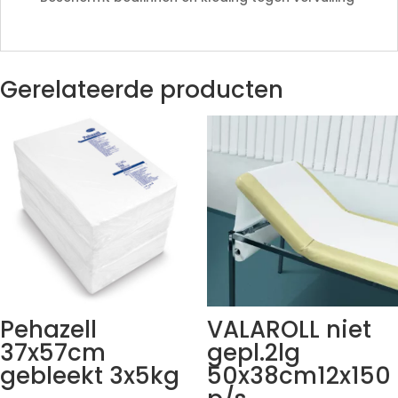
Gerelateerde producten
Pehazell
VALAROLL niet
37x57cm
gepl.2lg
gebleekt 3x5kg
50x38cm12x150