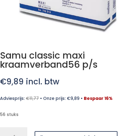
Samu classic maxi
kraamverband56 p/s
€
9,89
incl. btw
Adviesprijs:
€
11,77
•
Onze prijs:
€
9,89
•
Bespaar 16%
56 stuks
Samu