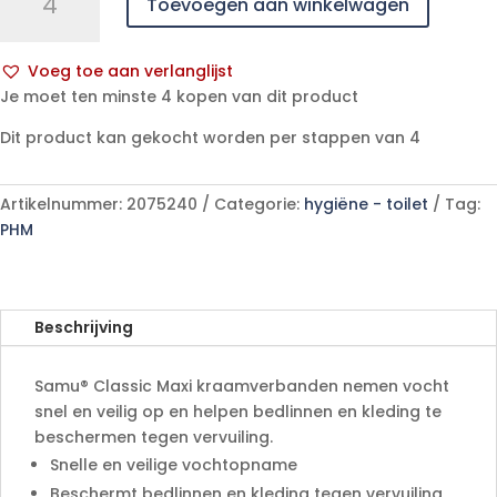
Toevoegen aan winkelwagen
classic
maxi
kraamverband56
Voeg toe aan verlanglijst
p/s
A
Je moet ten minste 4 kopen van dit product
aantal
l
Dit product kan gekocht worden per stappen van 4
t
e
r
Artikelnummer:
2075240
Categorie:
hygiëne - toilet
Tag:
n
PHM
a
t
i
v
Beschrijving
e
:
Samu® Classic Maxi kraamverbanden nemen vocht
snel en veilig op en helpen bedlinnen en kleding te
beschermen tegen vervuiling.
Snelle en veilige vochtopname
Beschermt bedlinnen en kleding tegen vervuiling