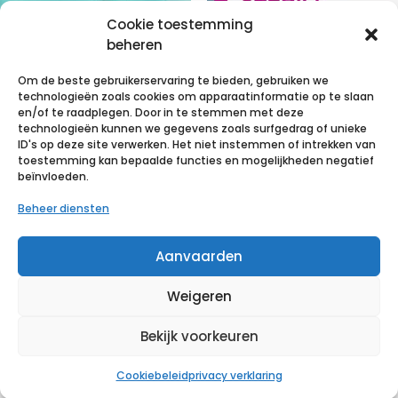
Cookie toestemming
beheren
Om de beste gebruikerservaring te bieden, gebruiken we
technologieën zoals cookies om apparaatinformatie op te slaan
Mediset Potje
Dermatologisch
en/of te raadplegen. Door in te stemmen met deze
technologieën kunnen we gegevens zoals surfgedrag of unieke
120 ml 1 p/s
e Curette –
ID's op deze site verwerken. Het niet instemmen of intrekken van
steriel – 4mm
toestemming kan bepaalde functies en mogelijkheden negatief
€
0,40
incl. btw
beïnvloeden.
diameter
Beheer diensten
Voeg toe aan verlanglijst
€
24,48
incl. btw
Aanvaarden
Voeg toe aan verlanglijst
Weigeren
Bekijk voorkeuren
Cookiebeleid
privacy verklaring