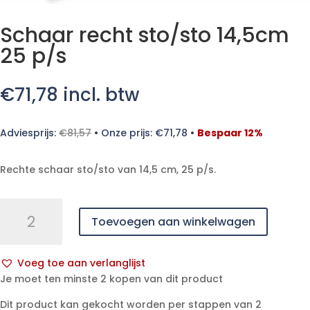
Schaar recht sto/sto 14,5cm
25 p/s
€
71,78
incl. btw
Adviesprijs:
€
81,57
•
Onze prijs:
€
71,78
•
Bespaar 12%
Rechte schaar sto/sto van 14,5 cm, 25 p/s.
Schaar
Toevoegen aan winkelwagen
recht
sto/sto
14,5cm
Voeg toe aan verlanglijst
25
A
Je moet ten minste 2 kopen van dit product
p/s
l
aantal
Dit product kan gekocht worden per stappen van 2