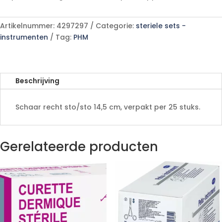
t
e
r
Artikelnummer:
4297297
Categorie:
steriele sets -
n
instrumenten
Tag:
PHM
a
t
i
v
Beschrijving
e
:
Schaar recht sto/sto 14,5 cm, verpakt per 25 stuks.
Gerelateerde producten