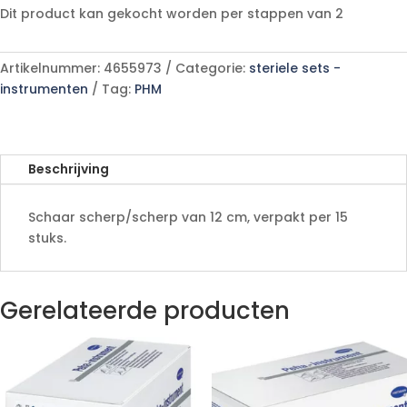
l
aantal
Dit product kan gekocht worden per stappen van 2
t
e
r
Artikelnummer:
4655973
Categorie:
steriele sets -
n
instrumenten
Tag:
PHM
a
t
i
v
Beschrijving
e
:
Schaar scherp/scherp van 12 cm, verpakt per 15
stuks.
Gerelateerde producten