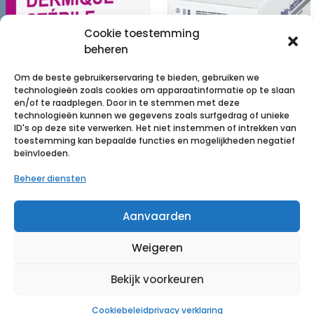
Cookie toestemming
beheren
Om de beste gebruikerservaring te bieden, gebruiken we
technologieën zoals cookies om apparaatinformatie op te slaan
Dermatologisch
en/of te raadplegen. Door in te stemmen met deze
technologieën kunnen we gegevens zoals surfgedrag of unieke
e Curette –
Hals/Mosq.
ID's op deze site verwerken. Het niet instemmen of intrekken van
steriel – 5mm
pincet geb.
toestemming kan bepaalde functies en mogelijkheden negatief
beïnvloeden.
diameter
12,5cm 25 p/s
Beheer diensten
€
24,48
incl. btw
€
75,93
incl. btw
Aanvaarden
Voeg toe aan verlanglijst
Voeg toe aan verlanglijst
Weigeren
Bekijk voorkeuren
Cookiebeleid
privacy verklaring