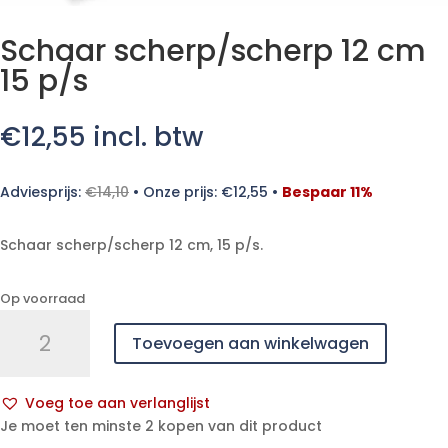
Schaar scherp/scherp 12 cm
15 p/s
€
12,55
incl. btw
Adviesprijs:
€
14,10
•
Onze prijs:
€
12,55
•
Bespaar 11%
Schaar scherp/scherp 12 cm, 15 p/s.
Op voorraad
Schaar
Toevoegen aan winkelwagen
scherp/scherp
12
cm
Voeg toe aan verlanglijst
15
A
Je moet ten minste 2 kopen van dit product
p/s