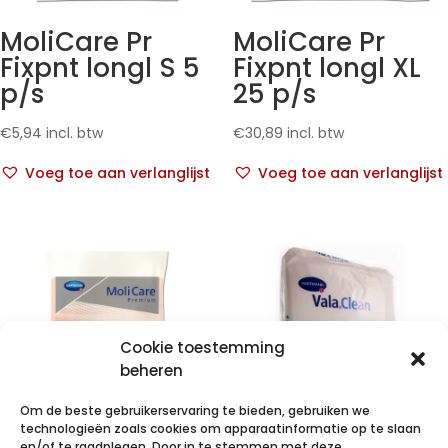
MoliCare Pr
MoliCare Pr
Fixpnt longl S 5
Fixpnt longl XL
p/s
25 p/s
€
5,94
incl. btw
€
30,89
incl. btw
Voeg toe aan verlanglijst
Voeg toe aan verlanglijst
Cookie toestemming
beheren
Om de beste gebruikerservaring te bieden, gebruiken we
technologieën zoals cookies om apparaatinformatie op te slaan
en/of te raadplegen. Door in te stemmen met deze