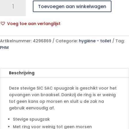
Toevoegen aan winkelwagen
SAC
zakje
50
Voeg toe aan verlanglijst
p/s
A
aantal
l
Artikelnummer:
4296869
Categorie:
hygiëne - toilet
Tag:
t
PHM
e
r
n
a
Beschrijving
t
i
Deze stevige SIC SAC spuugzak is geschikt voor het
v
opvangen van braaksel. Dankzij de ring is er weinig
e
tot geen kans op morsen en sluit u de zak na
:
gebruik eenvoudig af.
Stevige spuugzak
Met ring voor weinig tot geen morsen