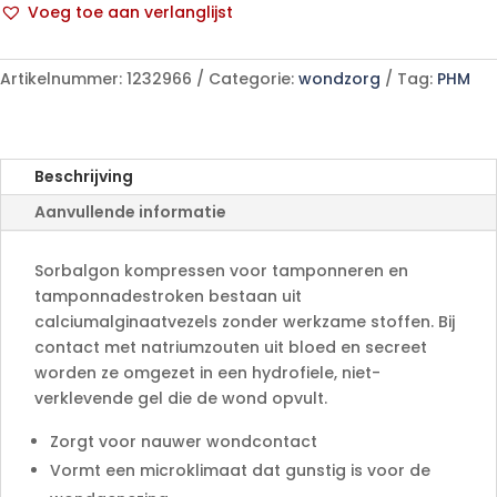
Voeg toe aan verlanglijst
p/s
A
aantal
l
Artikelnummer:
1232966
Categorie:
wondzorg
Tag:
PHM
t
e
r
n
Beschrijving
a
Aanvullende informatie
t
i
v
Sorbalgon kompressen voor tamponneren en
e
tamponnadestroken bestaan uit
:
calciumalginaatvezels zonder werkzame stoffen. Bij
contact met natriumzouten uit bloed en secreet
worden ze omgezet in een hydrofiele, niet-
verklevende gel die de wond opvult.
Zorgt voor nauwer wondcontact
Vormt een microklimaat dat gunstig is voor de