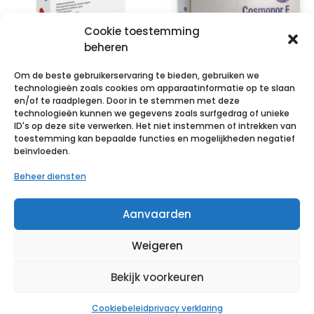
Cookie toestemming
beheren
Om de beste gebruikerservaring te bieden, gebruiken we
technologieën zoals cookies om apparaatinformatie op te slaan
en/of te raadplegen. Door in te stemmen met deze
technologieën kunnen we gegevens zoals surfgedrag of unieke
ATRAUMAN
COSMOPOR E
ID's op deze site verwerken. Het niet instemmen of intrekken van
5x5cm st. 50
latexfree
toestemming kan bepaalde functies en mogelijkheden negatief
beïnvloeden.
p/s
10x6cm 25 p/s
Beheer diensten
€
19,30
incl. btw
€
7,26
incl. btw
Aanvaarden
Voeg toe aan verlanglijst
Voeg toe aan verlanglijst
Weigeren
Bekijk voorkeuren
Cookiebeleid
privacy verklaring