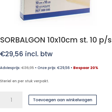
SORBALGON 10x10cm st. 10 p/s
€
29,56
incl. btw
Adviesprijs:
€
36,95
•
Onze prijs:
€
29,56
•
Bespaar 20%
Steriel en per stuk verpakt.
SORBALGON
Toevoegen aan winkelwagen
10x10cm
st.
10