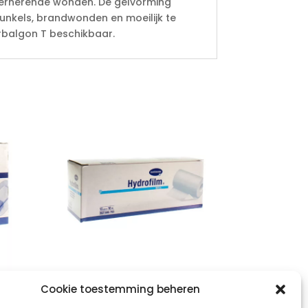
ecernerende wonden. De gelvorming
unkels, brandwonden en moeilijk te
rbalgon T beschikbaar.
HYDROFILM roll
Cookie toestemming beheren
5cm
15cmx10m 1 p/s