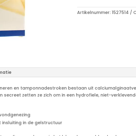
A
aantal
l
Artikelnummer:
1527514
C
t
e
r
n
a
t
i
v
e
matie
:
en en tamponnadestroken bestaan uit calciumalginaatveze
 secreet zetten ze zich om in een hydrofiele, niet-verklevend
 wondgenezing
nsluiting in de gelstructuur