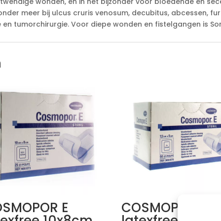
uitwendige wonden, en in het bijzonder voor bloedende en s
der meer bij ulcus cruris venosum, decubitus, abcessen, fur
en tumorchirurgie. Voor diepe wonden en fistelgangen is So
n
SMOPOR E
COSMOPOR E
texfree 10x8cm
latexfree 7,2x