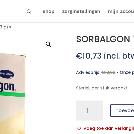
shop
zorginstellingen
mijn accou
3 p/s
SORBALGON 10
€
10,73
incl. bt
Adviesprijs:
€
12,62
•
Onze p
Steriel, per stuk verpakt.
SORBALGON
Toevoe
10x10cm
st.
3
Voeg toe aan verlangli
p/s