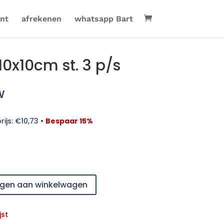
nt
afrekenen
whatsapp Bart
x10cm st. 3 p/s
w
rijs:
€
10,73
•
Bespaar 15%
gen aan winkelwagen
jst