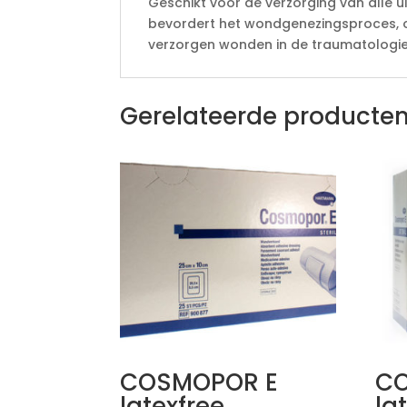
Geschikt voor de verzorging van alle 
bevordert het wondgenezingsproces, on
verzorgen wonden in de traumatologie 
Gerelateerde producte
COSMOPOR E
CO
latexfree
la