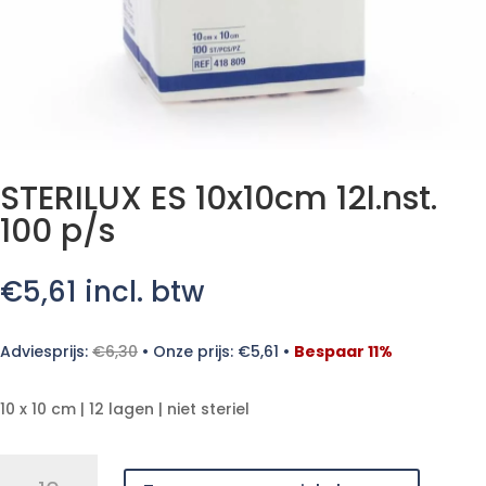
STERILUX ES 10x10cm 12l.nst.
100 p/s
€
5,61
incl. btw
Adviesprijs:
€
6,30
•
Onze prijs:
€
5,61
•
Bespaar 11%
10 x 10 cm | 12 lagen | niet steriel
STERILUX