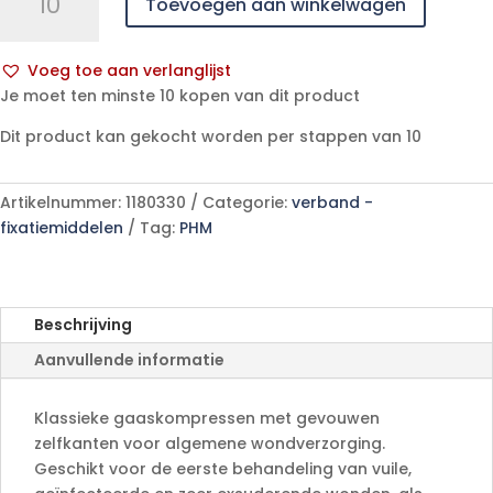
Toevoegen aan winkelwagen
ES
10x10cm
12l.nst.
Voeg toe aan verlanglijst
100
A
Je moet ten minste 10 kopen van dit product
p/s
l
aantal
Dit product kan gekocht worden per stappen van 10
t
e
r
Artikelnummer:
1180330
Categorie:
verband -
n
fixatiemiddelen
Tag:
PHM
a
t
i
v
Beschrijving
e
Aanvullende informatie
:
Klassieke gaaskompressen met gevouwen
zelfkanten voor algemene wondverzorging.
Geschikt voor de eerste behandeling van vuile,