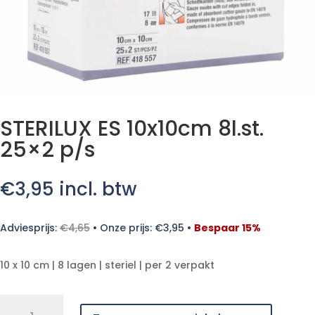
STERILUX ES 10x10cm 8l.st.
25×2 p/s
€
3,95
incl. btw
Adviesprijs:
€
4,65
•
Onze prijs:
€
3,95
•
Bespaar 15%
10 x 10 cm | 8 lagen | steriel | per 2 verpakt
STERILUX