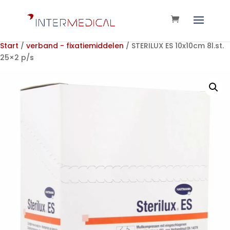
Start
/
verband - fixatiemiddelen
/ STERILUX ES 10x10cm 8l.st.
25×2 p/s