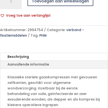
Toevoegen aan winkelwagen
ES
10x10cm
8l.st.
Voeg toe aan verlanglijst
25x2
A
p/s
l
aantal
Artikelnummer:
2994754
Categorie:
verband -
t
fixatiemiddelen
Tag:
PHM
e
r
n
a
Beschrijving
t
Aanvullende informatie
i
v
e
Klassieke steriele gaaskompressen met gevouwen
:
zelfkanten, geschikt voor algemene
wondverzorging. Inzetbaar bij de eerste
behandeling van vuile, geïnfecteerde en zeer
exsuderende wonden, als depper en als kompres bij
kleinere operatieve ingrepen.