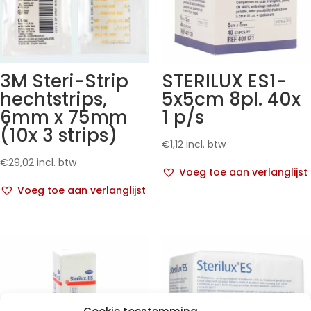
3M Steri-Strip
STERILUX ES1-
hechtstrips,
5x5cm 8pl. 40x
6mm x 75mm
1 p/s
(10x 3 strips)
€
1,12
incl. btw
€
29,02
incl. btw
Voeg toe aan verlanglijst
Voeg toe aan verlanglijst