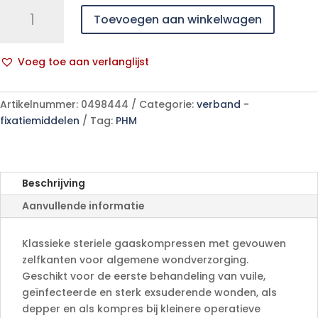
STERILUX
Toevoegen aan winkelwagen
ES
10x10cm
8pl.st.
Voeg toe aan verlanglijst
30x5
A
p/s
l
aantal
Artikelnummer:
0498444
Categorie:
verband -
t
fixatiemiddelen
Tag:
PHM
e
r
n
a
Beschrijving
t
Aanvullende informatie
i
v
e
Klassieke steriele gaaskompressen met gevouwen
:
zelfkanten voor algemene wondverzorging.
Geschikt voor de eerste behandeling van vuile,
geïnfecteerde en sterk exsuderende wonden, als
depper en als kompres bij kleinere operatieve