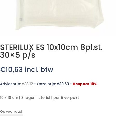
STERILUX ES 10x10cm 8pl.st.
30×5 p/s
€
10,63
incl. btw
Adviesprijs:
€
13,12
•
Onze prijs:
€
10,63
•
Bespaar 19%
10 x 10 cm | 8 lagen | steriel | per 5 verpakt
Op voorraad