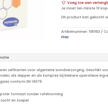
Voeg toe aan verlangli
100
A
Je moet ten minste 10 kop
p/s
l
aantal
Dit product kan gekocht 
t
e
r
Artikelnummer:
1181163
Ca
n
PHM
a
t
i
matie
v
e
:
n zelfkanten voor algemene wondverzorging. Geschikt voor 
den, als depper en als kompres bij kleinere operatieve ingr
ngaas conform EN 14079
roter formaat zonder rafelvorming
 zacht en soepel