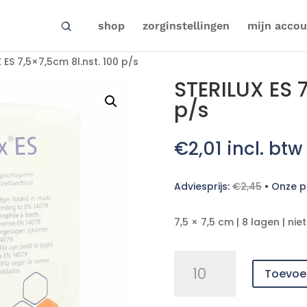
shop
zorginstellingen
mijn accou
 ES 7,5×7,5cm 8l.nst. 100 p/s
STERILUX ES 7
p/s
€
2,01
incl. btw
Adviesprijs:
€
2,45
•
Onze pr
7,5 × 7,5 cm | 8 lagen | niet
STERILUX
Toevoe
ES
7,5x7,5cm
8l.nst.