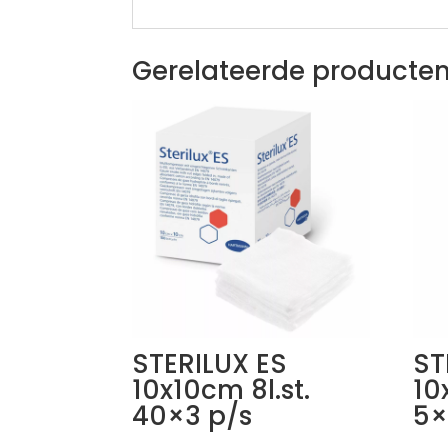
Gerelateerde producte
STERILUX ES
ST
10x10cm 8l.st.
10
40×3 p/s
5×