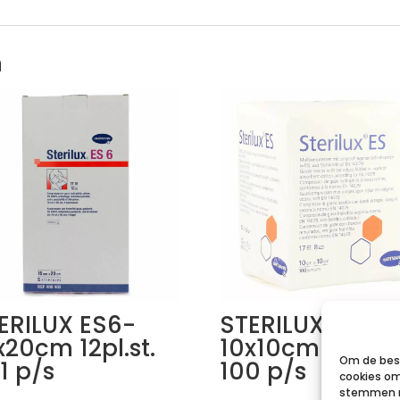
n
ERILUX ES6-
STERILUX ES
x20cm 12pl.st.
10x10cm 8l.nst.
Om de best
1 p/s
100 p/s
cookies om
stemmen m