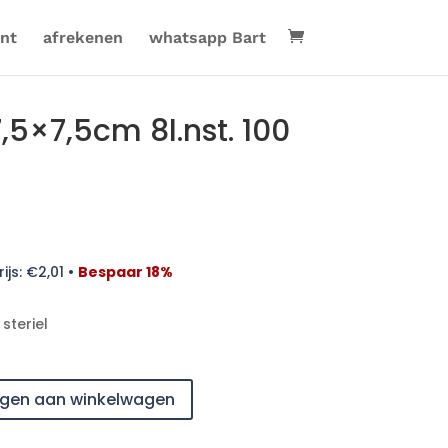
nt
afrekenen
whatsapp Bart
,5×7,5cm 8l.nst. 100
ijs:
€
2,01
•
Bespaar 18%
 steriel
gen aan winkelwagen