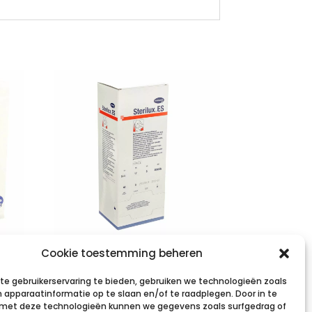
STERILUX ES
Cookie toestemming beheren
5x5cm 8l.st. 40×5
e gebruikerservaring te bieden, gebruiken we technologieën zoals
p/s
 apparaatinformatie op te slaan en/of te raadplegen. Door in te
et deze technologieën kunnen we gegevens zoals surfgedrag of