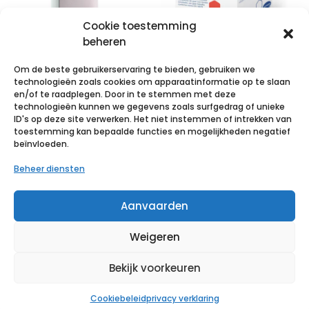
Cookie toestemming
beheren
Om de beste gebruikerservaring te bieden, gebruiken we
technologieën zoals cookies om apparaatinformatie op te slaan
MELOLIN KP
STERILUX ES
en/of te raadplegen. Door in te stemmen met deze
technologieën kunnen we gegevens zoals surfgedrag of unieke
STER 5X 5CM
7,5×7,5cm 8l. st.
ID's op deze site verwerken. Het niet instemmen of intrekken van
66974940 – 100
40×3 p/s
toestemming kan bepaalde functies en mogelijkheden negatief
beïnvloeden.
stuks
€
6,04
incl. btw
Beheer diensten
€
12,50
incl. btw
Voeg toe aan verlanglijst
Aanvaarden
Voeg toe aan verlanglijst
Weigeren
Bekijk voorkeuren
Cookiebeleid
privacy verklaring