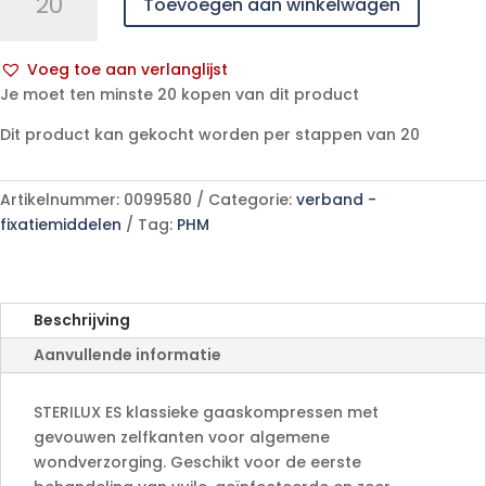
Toevoegen aan winkelwagen
ES6-
10x20cm
12pl.st.
Voeg toe aan verlanglijst
5x1
A
Je moet ten minste 20 kopen van dit product
p/s
l
aantal
Dit product kan gekocht worden per stappen van 20
t
e
r
Artikelnummer:
0099580
Categorie:
verband -
n
fixatiemiddelen
Tag:
PHM
a
t
i
v
Beschrijving
e
Aanvullende informatie
:
STERILUX ES klassieke gaaskompressen met
gevouwen zelfkanten voor algemene
wondverzorging. Geschikt voor de eerste