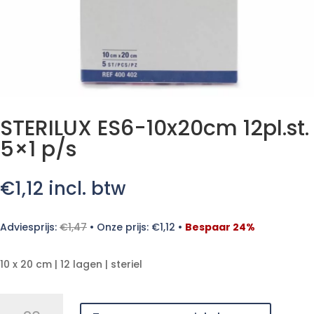
STERILUX ES6-10x20cm 12pl.st.
5×1 p/s
€
1,12
incl. btw
Adviesprijs:
€
1,47
•
Onze prijs:
€
1,12
•
Bespaar 24%
10 x 20 cm | 12 lagen | steriel
STERILUX