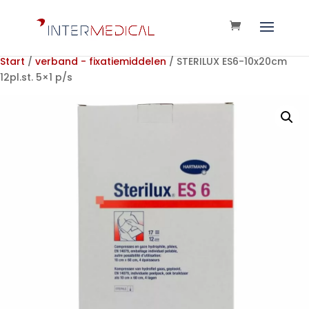
Start
/
verband - fixatiemiddelen
/ STERILUX ES6-10x20cm
12pl.st. 5×1 p/s