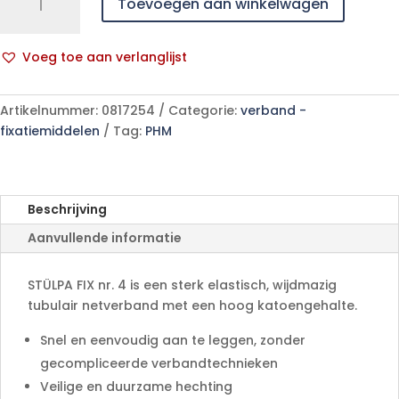
Toevoegen aan winkelwagen
FIX
nr.4
ong.
Voeg toe aan verlanglijst
5cm
A
25
l
m
Artikelnummer:
0817254
Categorie:
verband -
t
aantal
fixatiemiddelen
Tag:
PHM
e
r
n
a
Beschrijving
t
Aanvullende informatie
i
v
e
STÜLPA FIX nr. 4 is een sterk elastisch, wijdmazig
:
tubulair netverband met een hoog katoengehalte.
Snel en eenvoudig aan te leggen, zonder
gecompliceerde verbandtechnieken
Veilige en duurzame hechting