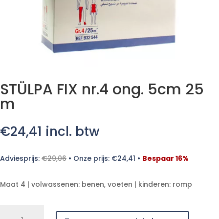
STÜLPA FIX nr.4 ong. 5cm 25
m
€
24,41
incl. btw
Adviesprijs:
€
29,06
•
Onze prijs:
€
24,41
•
Bespaar 16%
Maat 4 | volwassenen: benen, voeten | kinderen: romp
STÜLPA