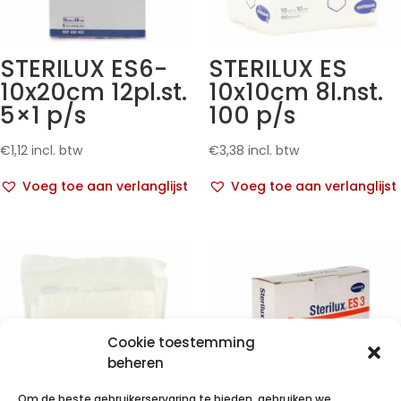
STERILUX ES6-
STERILUX ES
10x20cm 12pl.st.
10x10cm 8l.nst.
5×1 p/s
100 p/s
€
1,12
incl. btw
€
3,38
incl. btw
Voeg toe aan verlanglijst
Voeg toe aan verlanglijst
Cookie toestemming
beheren
Om de beste gebruikerservaring te bieden, gebruiken we