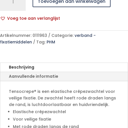
Toevoegen aan winkelwagen
85gr
10cmx4m
1
Voeg toe aan verlanglijst
p/s
A
aantal
l
Artikelnummer:
0111963
Categorie:
verband -
t
fixatiemiddelen
Tag:
PHM
e
r
n
a
Beschrijving
t
Aanvullende informatie
i
v
e
Tensocrepe® is een elastische crêpezwachtel voor
:
veilige fixatie. De zwachtel heeft rode draden langs
de rand, is luchtdoorlaatbaar en huidvriendelijk.
Elastische crêpezwachtel
Voor veilige fixatie
Met rode draden langs de rand