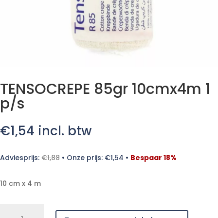
TENSOCREPE 85gr 10cmx4m 1
p/s
€
1,54
incl. btw
Adviesprijs:
€
1,88
•
Onze prijs:
€
1,54
•
Bespaar 18%
10 cm x 4 m
TENSOCREPE