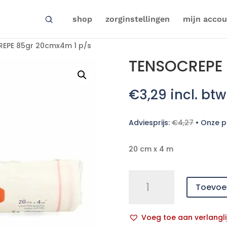
shop
zorginstellingen
mijn accou
EPE 85gr 20cmx4m 1 p/s
TENSOCREPE 
€
3,29
incl. btw
Adviesprijs:
€
4,27
•
Onze pr
20 cm x 4 m
TENSOCREPE
Toevoe
85gr
20cmx4m
1
Voeg toe aan verlangli
p/s