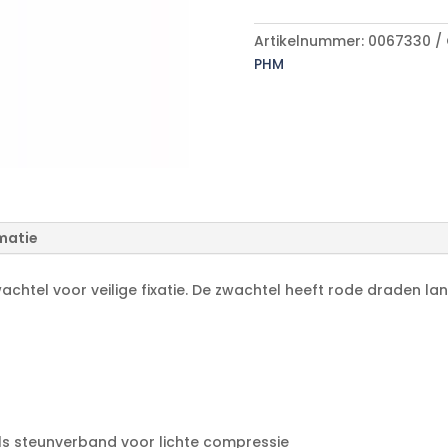
A
aantal
l
Artikelnummer:
0067330
t
PHM
e
r
n
a
t
i
v
e
matie
:
chtel voor veilige fixatie. De zwachtel heeft rode draden la
als steunverband voor lichte compressie