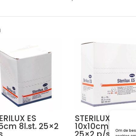
n
ERILUX ES
STERILUX ES
5cm 8l.st. 25×2
10x10cm 8l.st.
Om de best
s
25×2 p/s
cookies om