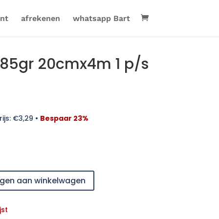
nt
afrekenen
whatsapp Bart
85gr 20cmx4m 1 p/s
ijs:
€
3,29
•
Bespaar 23%
gen aan winkelwagen
jst