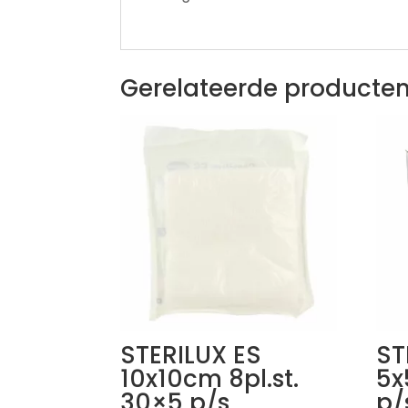
Gerelateerde producte
STERILUX ES
ST
10x10cm 8pl.st.
5x
30×5 p/s
p/