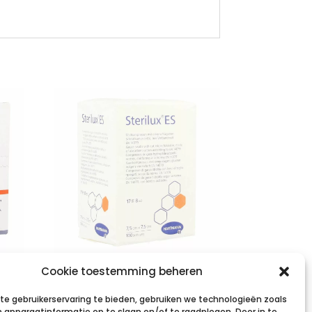
STERILUX ES
Cookie toestemming beheren
7,5×7,5cm 8l.nst.
e gebruikerservaring te bieden, gebruiken we technologieën zoals
100 p/s
 apparaatinformatie op te slaan en/of te raadplegen. Door in te