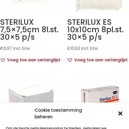
STERILUX
STERILUX ES
7,5×7,5cm 8l.st.
10x10cm 8pl.st.
30×5 p/s
30×5 p/s
€
6,87
incl. btw
€
10,63
incl. btw
Voeg toe aan verlanglijst
Voeg toe aan verlanglijst
Cookie toestemming
beheren
Om de beste gebruikerservaring te bieden, gebruiken we