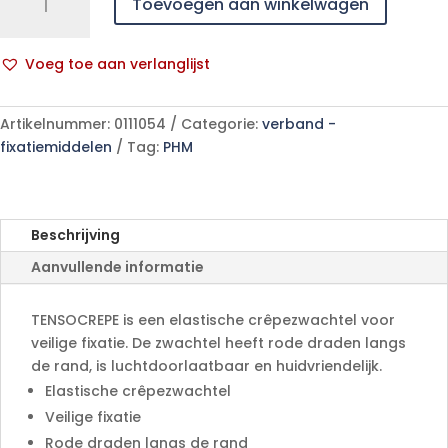
Toevoegen aan winkelwagen
85gr
5cmx4m
1
Voeg toe aan verlanglijst
p/s
A
aantal
l
Artikelnummer:
0111054
Categorie:
verband -
t
fixatiemiddelen
Tag:
PHM
e
r
n
a
Beschrijving
t
Aanvullende informatie
i
v
e
TENSOCREPE is een elastische crêpezwachtel voor
:
veilige fixatie. De zwachtel heeft rode draden langs
de rand, is luchtdoorlaatbaar en huidvriendelijk.
Elastische crêpezwachtel
Veilige fixatie
Rode draden langs de rand