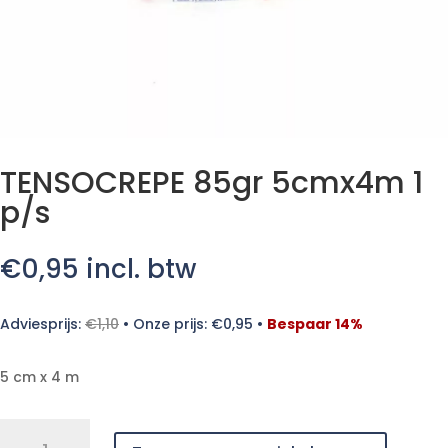
TENSOCREPE 85gr 5cmx4m 1
p/s
€
0,95
incl. btw
Adviesprijs:
€
1,10
•
Onze prijs:
€
0,95
•
Bespaar 14%
5 cm x 4 m
TENSOCREPE