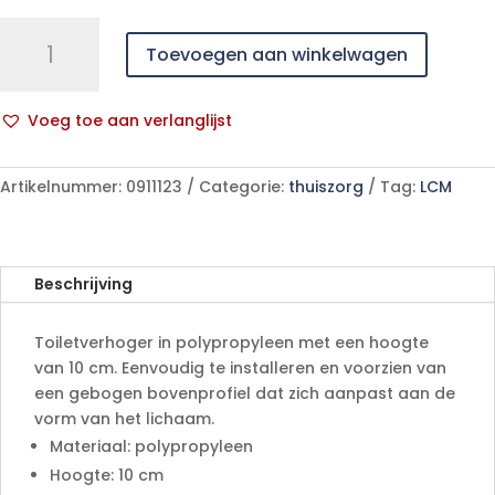
toiletverhoger
Toevoegen aan winkelwagen
10cm
aantal
Voeg toe aan verlanglijst
A
l
Artikelnummer:
0911123
Categorie:
thuiszorg
Tag:
LCM
t
e
r
n
Beschrijving
a
t
Toiletverhoger in polypropyleen met een hoogte
i
van 10 cm. Eenvoudig te installeren en voorzien van
v
een gebogen bovenprofiel dat zich aanpast aan de
e
vorm van het lichaam.
:
Materiaal: polypropyleen
Hoogte: 10 cm