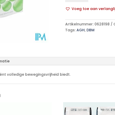
1
Voeg toe aan verlangli
2436
A
aantal
l
Artikelnummer:
0628198
t
Tags:
AGH
,
DBM
e
r
n
a
t
matie
i
v
e
t volledige bewegingsvrijheid biedt.
:
n