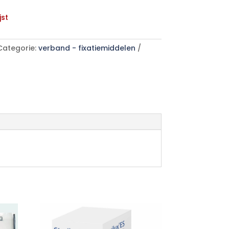
jst
Categorie:
verband - fixatiemiddelen