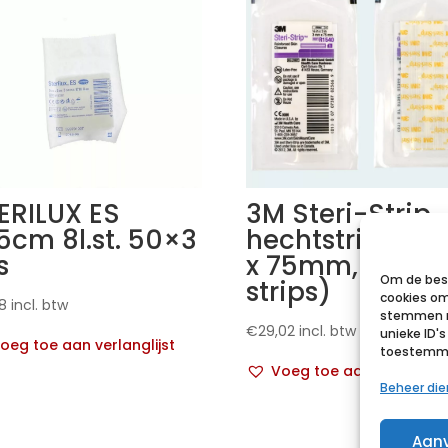
ERILUX ES
3M Steri-Strip
5cm 8l.st. 50×3
hechtstrips, 3
s
x 75mm, (10x 5
Om de best
strips)
cookies om
8
incl. btw
stemmen m
€
29,02
incl. btw
unieke ID'
oeg toe aan verlanglijst
toestemmin
Voeg toe aan verlanglij
Beheer di
Aan