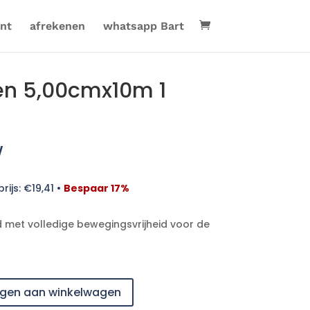
nt
afrekenen
whatsapp Bart
en 5,00cmx10m 1
w
rijs:
€
19,41
•
Bespaar 17%
met volledige bewegingsvrijheid voor de
gen aan winkelwagen