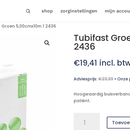
shop
zorginstellingen
mijn accou
t Groen 5,00cmx10m 1 2436
Tubifast Gro
2436
€
19,41
incl. bt
Adviesprijs:
€
23,39
•
Onze p
Hoogwaardig buisverband 
patiënt.
Tubifast
Toevoe
Groen
5,00cmx10m