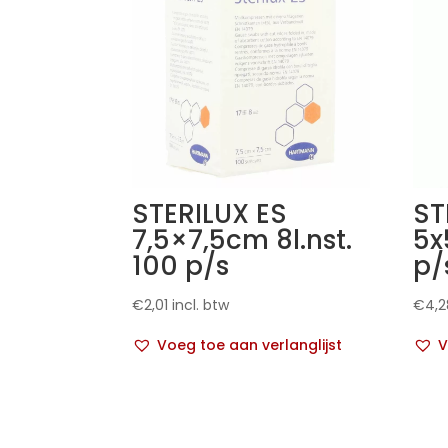
STERILUX ES
ST
7,5×7,5cm 8l.nst.
5x
100 p/s
p/
€
2,01
incl. btw
€
4,2
Voeg toe aan verlanglijst
V