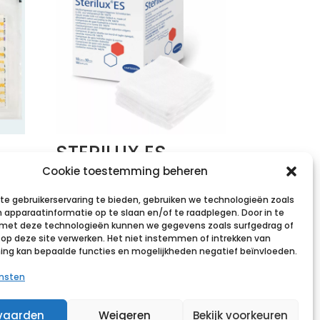
STERILUX ES
mm
10x10cm 8l.st.
Cookie toestemming beheren
40×3 p/s
e gebruikerservaring te bieden, gebruiken we technologieën zoals
 apparaatinformatie op te slaan en/of te raadplegen. Door in te
€
9,20
incl. btw
et deze technologieën kunnen we gegevens zoals surfgedrag of
s op deze site verwerken. Het niet instemmen of intrekken van
Voeg toe aan verlanglijst
g kan bepaalde functies en mogelijkheden negatief beïnvloeden.
st
ensten
vaarden
Weigeren
Bekijk voorkeuren