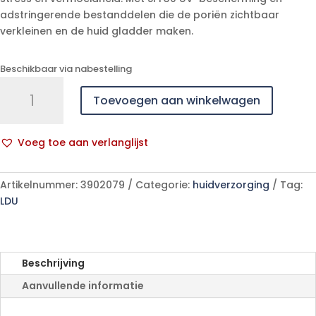
adstringerende bestanddelen die de poriën zichtbaar
verkleinen en de huid gladder maken.
Beschikbaar via nabestelling
Uriage
Toevoegen aan winkelwagen
Age
Protect
Multi
Voeg toe aan verlanglijst
Actieve
A
Fluid
l
Ip30
Artikelnummer:
3902079
Categorie:
huidverzorging
Tag:
t
40ml
LDU
e
aantal
r
n
a
Beschrijving
t
Aanvullende informatie
i
v