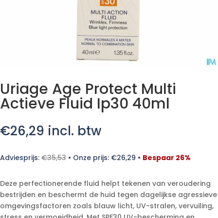
Uriage Age Protect Multi
Actieve Fluid Ip30 40ml
€
26,29
incl. btw
Adviesprijs:
€
35,53
•
Onze prijs:
€
26,29
•
Bespaar 26%
Deze perfectionerende fluid helpt tekenen van veroudering
bestrijden en beschermt de huid tegen dagelijkse agressieve
omgevingsfactoren zoals blauw licht, UV-stralen, vervuiling,
stress en vermoeidheid. Met SPF30 UV-bescherming en