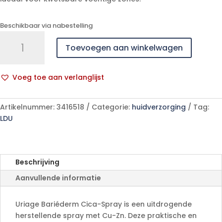
Beschikbaar via nabestelling
Uriage
Toevoegen aan winkelwagen
Bariederm
Cica
Spray
Voeg toe aan verlanglijst
Herstellend
A
100ml
l
aantal
Artikelnummer:
3416518
Categorie:
huidverzorging
Tag:
t
LDU
e
r
n
a
Beschrijving
t
Aanvullende informatie
i
v
e
Uriage Bariéderm Cica-Spray is een uitdrogende
:
herstellende spray met Cu-Zn. Deze praktische en