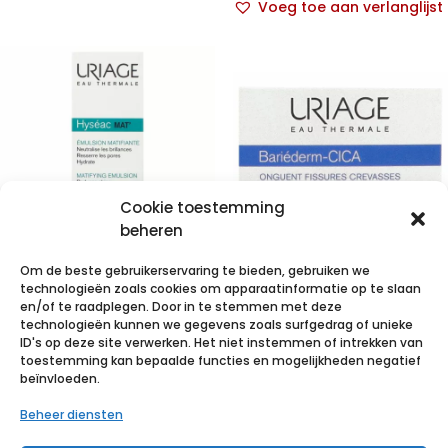
Voeg toe aan verlanglijst
Cookie toestemming
beheren
Om de beste gebruikerservaring te bieden, gebruiken we
Uriage Hyseac
technologieën zoals cookies om apparaatinformatie op te slaan
Mat Gel Creme
Uriage
en/of te raadplegen. Door in te stemmen met deze
technologieën kunnen we gegevens zoals surfgedrag of unieke
Tube 40ml
Bariederm
ID's op deze site verwerken. Het niet instemmen of intrekken van
Kloven-barsten
toestemming kan bepaalde functies en mogelijkheden negatief
€
12,72
incl. btw
beïnvloeden.
Zalf Pot 40g
Beheer diensten
Voeg toe aan verlanglijst
€
15,75
incl. btw