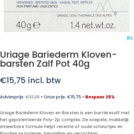
Uriage Bariederm Kloven-
barsten Zalf Pot 40g
€
15,75
incl. btw
Adviesprijs:
€
21,28
•
Onze prijs:
€
15,75
•
Bespaar 26%
Uriage Bariéderm Kloven en Barsten is een barrièrezalf met
het gepatenteerde Poly-2p complex. De soepele, makkelijk
smeerbare formule helpt recente of oude scheurtjes en
kloofjes te isoleren, herstellen en verzachten.