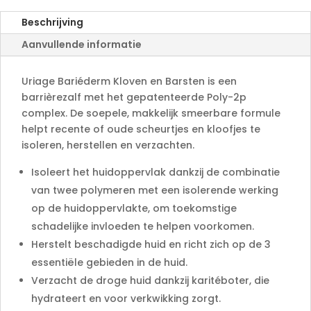
a
Beschrijving
t
Aanvullende informatie
i
v
e
Uriage Bariéderm Kloven en Barsten is een
:
barrièrezalf met het gepatenteerde Poly-2p
complex. De soepele, makkelijk smeerbare formule
helpt recente of oude scheurtjes en kloofjes te
isoleren, herstellen en verzachten.
Isoleert het huidoppervlak dankzij de combinatie
van twee polymeren met een isolerende werking
op de huidoppervlakte, om toekomstige
schadelijke invloeden te helpen voorkomen.
Herstelt beschadigde huid en richt zich op de 3
essentiële gebieden in de huid.
Verzacht de droge huid dankzij karitéboter, die
hydrateert en voor verkwikking zorgt.