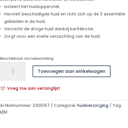
Isoleert het huidoppervlak.
Herstelt beschadigde huid en richt zich op de 3 essentiële
gebieden in de huid.
Verzacht de droge huid dankzij karitéboter.
Zorgt voor een snelle verzachting van de huid.
Beschikbaar via nabestelling
Uriage
Toevoegen aan winkelwagen
Bariederm
Kloven-
barsten
Voeg toe aan verlanglijst
Zalf
A
Pot
l
40g
Artikelnummer:
2405157
Categorie:
huidverzorging
Tag:
t
aantal
LDU
e
r
n