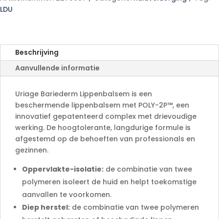
t
LDU
e
r
n
a
Beschrijving
t
Aanvullende informatie
i
v
e
Uriage Bariederm Lippenbalsem is een
:
beschermende lippenbalsem met POLY-2P™, een
innovatief gepatenteerd complex met drievoudige
werking. De hoogtolerante, langdurige formule is
afgestemd op de behoeften van professionals en
gezinnen.
Oppervlakte-isolatie:
de combinatie van twee
polymeren isoleert de huid en helpt toekomstige
aanvallen te voorkomen.
Diep herstel:
de combinatie van twee polymeren