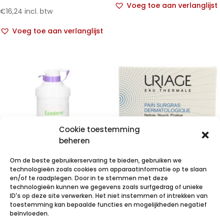
Voeg toe aan verlanglijst
€
16,24
incl. btw
Voeg toe aan verlanglijst
Cookie toestemming
beheren
Om de beste gebruikerservaring te bieden, gebruiken we
technologieën zoals cookies om apparaatinformatie op te slaan
Epaderm
Uriage
en/of te raadplegen. Door in te stemmen met deze
technologieën kunnen we gegevens zoals surfgedrag of unieke
Creme 500g
Thermale
ID's op deze site verwerken. Het niet instemmen of intrekken van
99400824
Wasstuk
toestemming kan bepaalde functies en mogelijkheden negatief
beïnvloeden.
Overvet 100g