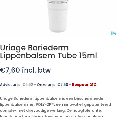
Uriage Bariederm
Lippenbalsem Tube 15ml
€
7,60
incl. btw
Adviesprijs:
€
9,62
•
Onze prijs:
€
7,60
•
Bespaar 21%
Uriage Bariederm Lippenbalsem is een beschermende
lippenbalsem met POLY-2P™, een innovatief gepatenteerd
complex met drievoudige werking. De hoogtolerante,
langdurige formule is afgestemd op professionals en