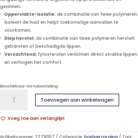
gezinnen.
Oppervlakte-isolatie:
de combinatie van twee polymeren
isoleert de huid en helpt toekomstige aanvallen te
voorkomen.
Diep herstel:
de combinatie van twee polymeren herstelt
gebarsten of beschadigde lippen.
Verzachtend:
fytosterolen verlichten direct strakke lippen
en verhogen het comfort.
Beschikbaar via nabestelling
Uriage
Toevoegen aan winkelwagen
Bariederm
Lippenbalsem
Tube
Voeg toe aan verlanglijst
15ml
A
aantal
l
Artikelnummer:
2279057
Categorie:
huidverzorging
Tag: