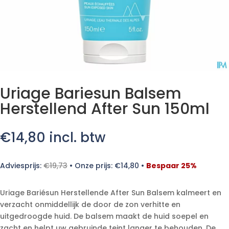
Uriage Bariesun Balsem
Herstellend After Sun 150ml
€
14,80
incl. btw
Adviesprijs:
€
19,73
•
Onze prijs:
€
14,80
•
Bespaar 25%
Uriage Bariésun Herstellende After Sun Balsem kalmeert en
verzacht onmiddellijk de door de zon verhitte en
uitgedroogde huid. De balsem maakt de huid soepel en
zacht en helpt uw gebruinde teint langer te behouden. De