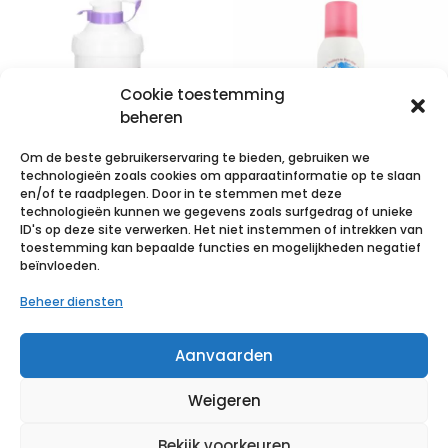
Cookie toestemming
beheren
Om de beste gebruikerservaring te bieden, gebruiken we
technologieën zoals cookies om apparaatinformatie op te slaan
en/of te raadplegen. Door in te stemmen met deze
technologieën kunnen we gegevens zoals surfgedrag of unieke
Epaderm
Verstuiver 150
ID's op deze site verwerken. Het niet instemmen of intrekken van
Creme 500g
ml 1 p/s
toestemming kan bepaalde functies en mogelijkheden negatief
beïnvloeden.
99400824
€
3,38
incl. btw
Beheer diensten
€
17,87
incl. btw
Voeg toe aan verlanglijst
Aanvaarden
Voeg toe aan verlanglijst
Weigeren
Bekijk voorkeuren