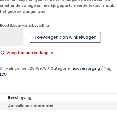
smeltende, romige en heerlijk geparfumeerde textuur maakt
het gebruik aangenaam.
Beschikbaar via nabestelling
Uriage
Toevoegen aan winkelwagen
Bariesun
Balsem
Herstellend
Voeg toe aan verlanglijst
After
A
Sun
l
150ml
Artikelnummer:
2848976
Categorie:
huidverzorging
Tag:
t
aantal
LDU
e
r
n
a
Beschrijving
t
Aanvullende informatie
i
v