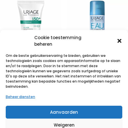
Cookie toestemming
beheren
Om de beste gebruikerservaring te bieden, gebruiken we
technologieën zoals cookies om apparaatinformatie op te slaan
Uriage Hyseac
Uriage Eau
en/of te raadplegen. Door in te stemmen met deze
technologieën kunnen we gegevens zoals surfgedrag of unieke
Fluide Sol Ip50
Thermale Spray
ID's op deze site verwerken. Het niet instemmen of intrekken van
Gem.h-vh Tube
150ml
toestemming kan bepaalde functies en mogelijkheden negatief
beïnvloeden.
50ml
€
7,04
incl. btw
Beheer diensten
€
14,08
incl. btw
Voeg toe aan verlanglijst
Aanvaarden
Voeg toe aan verlanglijst
Weigeren