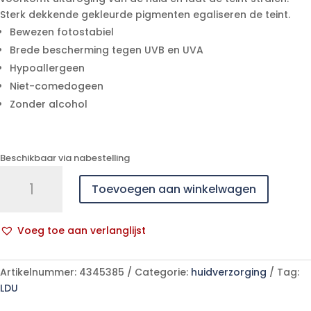
Sterk dekkende gekleurde pigmenten egaliseren de teint.
Bewezen fotostabiel
Brede bescherming tegen UVB en UVA
Hypoallergeen
Niet-comedogeen
Zonder alcohol
Beschikbaar via nabestelling
Uriage
Toevoegen aan winkelwagen
Bariesun
Creme
Teintee
Voeg toe aan verlanglijst
Ip50+
A
Clair
l
50ml
Artikelnummer:
4345385
Categorie:
huidverzorging
Tag:
t
aantal
LDU
e
r