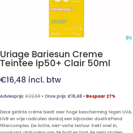
Uriage Bariesun Creme
Teintee Ip50+ Clair 50ml
€
16,48
incl. btw
Adviesprijs:
€
22,58
•
Onze prijs:
€
16,48
•
Bespaar 27%
Deze getinte crème biedt zeer hoge bescherming tegen UVA,
UVB en vrije radicalen dankzij een bijzonder doeltreffend
filtercomplex. De lichte, niet-vette textuur trekt snel in,
voorkomt uitdroging van de huid en laat de teint stralen.