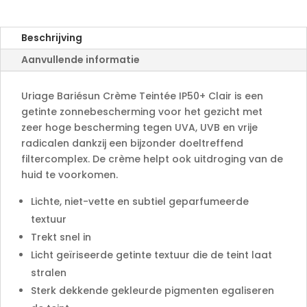
n
a
Beschrijving
t
Aanvullende informatie
i
v
e
Uriage Bariésun Crème Teintée IP50+ Clair is een
:
getinte zonnebescherming voor het gezicht met
zeer hoge bescherming tegen UVA, UVB en vrije
radicalen dankzij een bijzonder doeltreffend
filtercomplex. De crème helpt ook uitdroging van de
huid te voorkomen.
Lichte, niet-vette en subtiel geparfumeerde
textuur
Trekt snel in
Licht geïriseerde getinte textuur die de teint laat
stralen
Sterk dekkende gekleurde pigmenten egaliseren