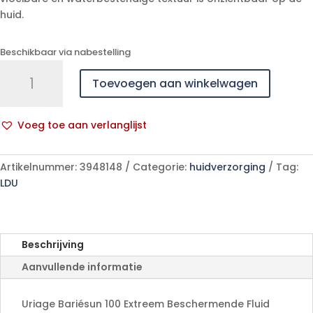
huid.
Beschikbaar via nabestelling
Uriage
Toevoegen aan winkelwagen
Bariesun
Fluide
100
Voeg toe aan verlanglijst
Ext.
A
Besch.
l
Ip50+
Artikelnummer:
3948148
Categorie:
huidverzorging
Tag:
t
50ml
LDU
e
aantal
r
n
a
Beschrijving
t
Aanvullende informatie
i
v
e
Uriage Bariésun 100 Extreem Beschermende Fluid