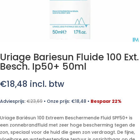
Uriage Bariesun Fluide 100 Ext.
Besch. Ip50+ 50ml
€
18,48
incl. btw
Adviesprijs:
€
23,69
•
Onze prijs:
€
18,48
•
Bespaar 22%
Uriage Bariésun 100 Extreem Beschermende Fluid SPF50+ is
een zonnebrandfluid met zeer hoge bescherming tegen de
zon, speciaal voor de huid die geen zon verdraagt. De fijne,
vloeibare en waterbestendige textuur is onzichtbaar op de