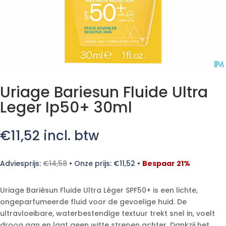
Uriage Bariesun Fluide Ultra
Leger Ip50+ 30ml
€
11,52
incl. btw
Adviesprijs:
€
14,58
•
Onze prijs:
€
11,52
•
Bespaar 21%
Uriage Bariésun Fluide Ultra Léger SPF50+ is een lichte,
ongeparfumeerde fluid voor de gevoelige huid. De
ultravloeibare, waterbestendige textuur trekt snel in, voelt
droog aan en laat geen witte strepen achter. Dankzij het