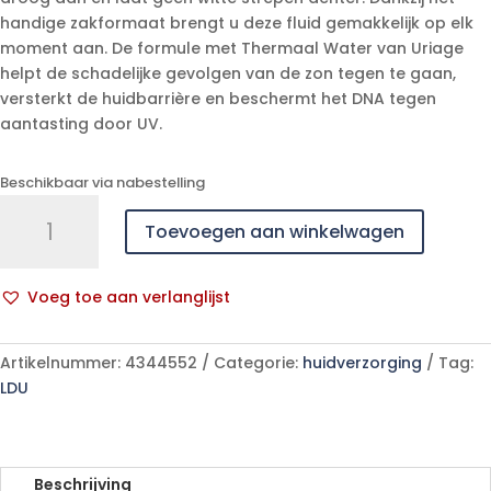
handige zakformaat brengt u deze fluid gemakkelijk op elk
moment aan. De formule met Thermaal Water van Uriage
helpt de schadelijke gevolgen van de zon tegen te gaan,
versterkt de huidbarrière en beschermt het DNA tegen
aantasting door UV.
Beschikbaar via nabestelling
Uriage
Toevoegen aan winkelwagen
Bariesun
Fluide
Ultra
Voeg toe aan verlanglijst
Leger
A
Ip50+
l
30ml
Artikelnummer:
4344552
Categorie:
huidverzorging
Tag:
t
aantal
LDU
e
r
n
a
Beschrijving