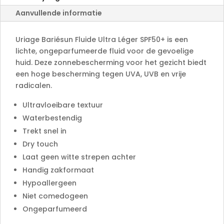
t
Aanvullende informatie
i
v
e
Uriage Bariésun Fluide Ultra Léger SPF50+ is een
:
lichte, ongeparfumeerde fluid voor de gevoelige
huid. Deze zonnebescherming voor het gezicht biedt
een hoge bescherming tegen UVA, UVB en vrije
radicalen.
Ultravloeibare textuur
Waterbestendig
Trekt snel in
Dry touch
Laat geen witte strepen achter
Handig zakformaat
Hypoallergeen
Niet comedogeen
Ongeparfumeerd