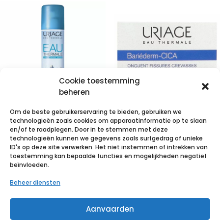
Cookie toestemming
beheren
Om de beste gebruikerservaring te bieden, gebruiken we
Uriage Eau
technologieën zoals cookies om apparaatinformatie op te slaan
Thermale Spray
Uriage
en/of te raadplegen. Door in te stemmen met deze
technologieën kunnen we gegevens zoals surfgedrag of unieke
300ml
Bariederm
ID's op deze site verwerken. Het niet instemmen of intrekken van
Kloven-barsten
toestemming kan bepaalde functies en mogelijkheden negatief
€
9,84
incl. btw
beïnvloeden.
Zalf Pot 40g
Beheer diensten
Voeg toe aan verlanglijst
€
15,75
incl. btw
Aanvaarden
Voeg toe aan verlanglijst