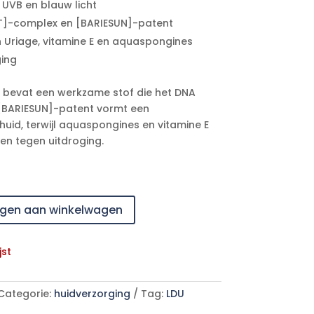
UVB en blauw licht
T]-complex en [BARIESUN]-patent
 Uriage, vitamine E en aquaspongines
ing
e bevat een werkzame stof die het DNA
 [BARIESUN]-patent vormt een
uid, terwijl aquaspongines en vitamine E
en tegen uitdroging.
gen aan winkelwagen
jst
Categorie:
huidverzorging
Tag:
LDU