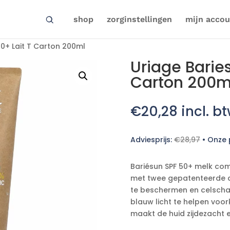
shop
zorginstellingen
mijn accou
50+ Lait T Carton 200ml
Uriage Baries
Carton 200m
€
20,28
incl. b
Adviesprijs:
€
28,97
•
Onze p
Bariésun SPF 50+ melk com
met twee gepatenteerde d
te beschermen en celscha
blauw licht te helpen voo
maakt de huid zijdezacht