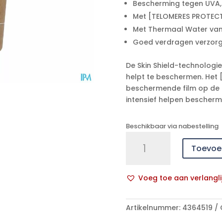
Bescherming tegen UVA, 
Met [TELOMERES PROTEC
Met Thermaal Water van
Goed verdragen verzorg
De Skin Shield-technologi
helpt te beschermen. Het
beschermende film op de h
intensief helpen bescherm
Beschikbaar via nabestelling
Uriage
Toevoe
Bariesun
Ip50+
Lait
Voeg toe aan verlangli
T
A
Carton
l
200ml
Artikelnummer:
4364519
t
aantal