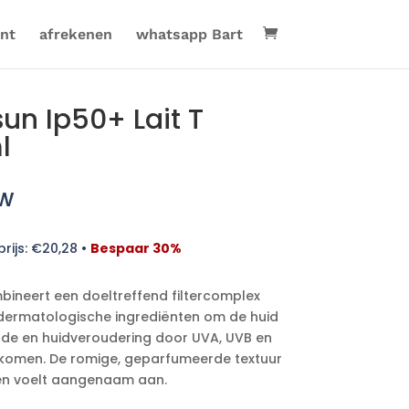
nt
afrekenen
whatsapp Bart
un Ip50+ Lait T
l
tw
rijs:
€
20,28
•
Bespaar 30%
bineert een doeltreffend filtercomplex
ermatologische ingrediënten om de huid
de en huidveroudering door UVA, UVB en
rkomen. De romige, geparfumeerde textuur
 en voelt aangenaam aan.