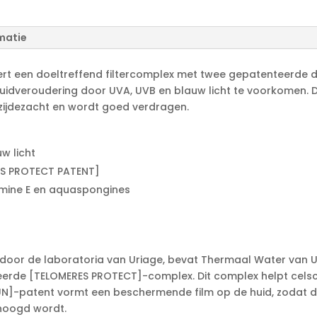
e
r
n
matie
a
t
ert een doeltreffend filtercomplex met twee gepatenteerde
i
uidveroudering door UVA, UVB en blauw licht te voorkomen. 
v
ijdezacht en wordt goed verdragen.
e
:
w licht
ES PROTECT PATENT]
amine E en aquaspongines
d door de laboratoria van Uriage, bevat Thermaal Water van 
eerde [TELOMERES PROTECT]-complex. Dit complex helpt cels
UN]-patent vormt een beschermende film op de huid, zodat d
rhoogd wordt.