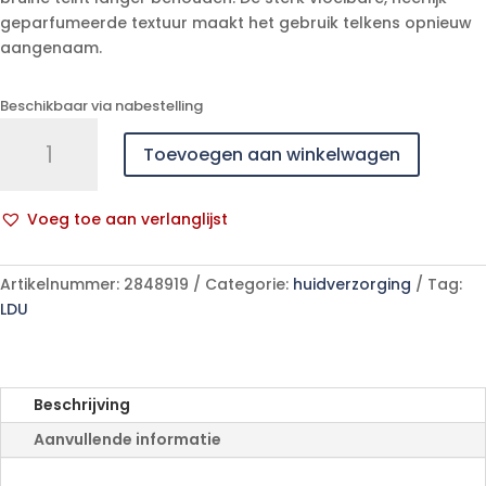
geparfumeerde textuur maakt het gebruik telkens opnieuw
aangenaam.
Beschikbaar via nabestelling
Uriage
Toevoegen aan winkelwagen
Bariesun
Nevel
Verzachtend
Voeg toe aan verlanglijst
Aftersun
A
150ml
l
aantal
Artikelnummer:
2848919
Categorie:
huidverzorging
Tag:
t
LDU
e
r
n
a
Beschrijving
t
Aanvullende informatie
i
v