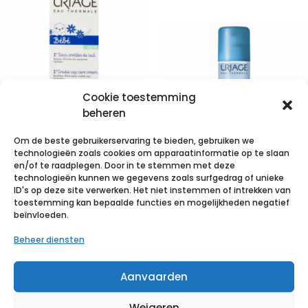
Cookie toestemming
beheren
Om de beste gebruikerservaring te bieden, gebruiken we
Uriage Bb
technologieën zoals cookies om apparaatinformatie op te slaan
Creme
en/of te raadplegen. Door in te stemmen met deze
technologieën kunnen we gegevens zoals surfgedrag of unieke
Melkkorstjes
Uriage Eau
ID's op deze site verwerken. Het niet instemmen of intrekken van
Tube 40ml
Thermale Spray
toestemming kan bepaalde functies en mogelijkheden negatief
beïnvloeden.
300ml
€
15,68
incl. btw
Beheer diensten
€
9,84
incl. btw
Voeg toe aan verlanglijst
Aanvaarden
Voeg toe aan verlanglijst
Weigeren