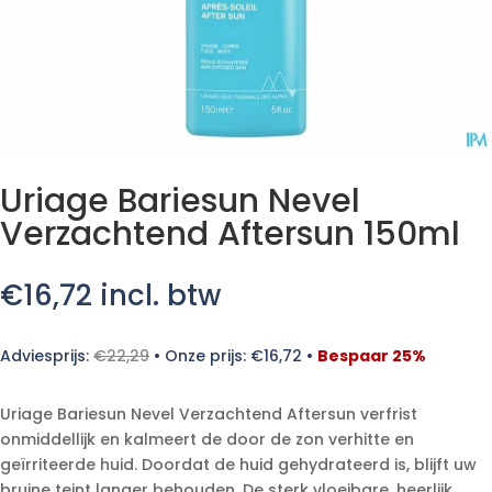
Uriage Bariesun Nevel
Verzachtend Aftersun 150ml
€
16,72
incl. btw
Adviesprijs:
€
22,29
•
Onze prijs:
€
16,72
•
Bespaar 25%
Uriage Bariesun Nevel Verzachtend Aftersun verfrist
onmiddellijk en kalmeert de door de zon verhitte en
geïrriteerde huid. Doordat de huid gehydrateerd is, blijft uw
bruine teint langer behouden. De sterk vloeibare, heerlijk